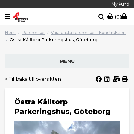
Ny kund
(0)
Hem
Referenser
Våra bästa referenser - Konstruktion
/
/
Östra Kålltorp Parkeringshus, Göteborg
/
MENU
< Tillbaka till översikten
Östra Kålltorp
Parkeringshus, Göteborg