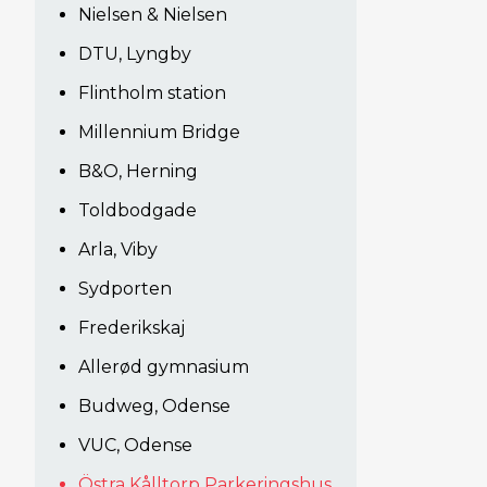
Nielsen & Nielsen
DTU, Lyngby
Flintholm station
Millennium Bridge
B&O, Herning
Toldbodgade
Arla, Viby
Sydporten
Frederikskaj
Allerød gymnasium
Budweg, Odense
VUC, Odense
Östra Kålltorp Parkeringshus,