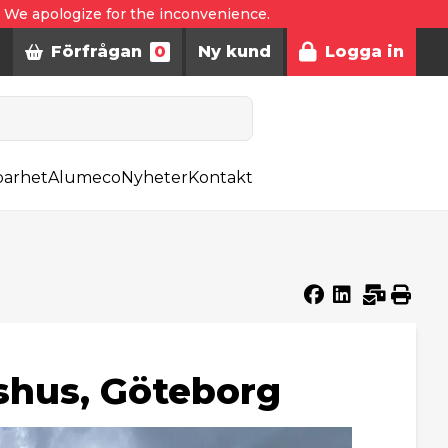
. We apologize for the inconvenience.
Förfrågan
0
Ny kund
Logga in
barhet
Alumeco
Nyheter
Kontakt
gshus, Göteborg