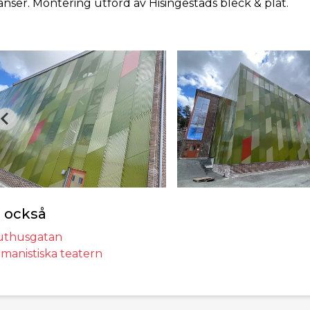
anser. Montering utförd av Hisingestads bleck & plåt.
 också
uthusgatan
manistiska teatern