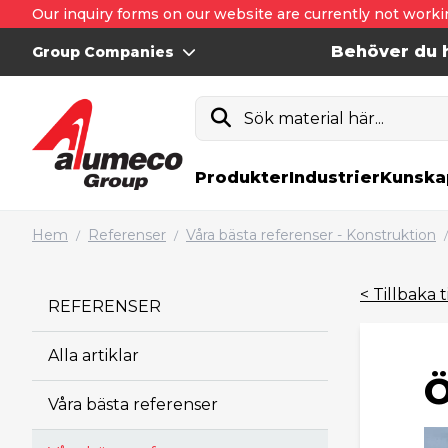
Our inquiry forms on our website are currently not worki
Behöver du h
Group Companies
Sök material här...
Produkter
Industrier
Kunska
Hem
Referenser
Våra bästa referenser - Konstruktion
/
/
/
< Tillbaka t
REFERENSER
Alla artiklar
Ö
Våra bästa referenser