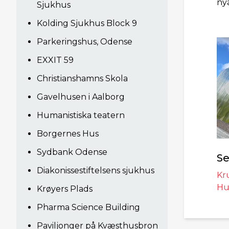
ny
Sjukhus
Kolding Sjukhus Block 9
Parkeringshus, Odense
EXXIT 59
Christianshamns Skola
Gavelhusen i Aalborg
Humanistiska teatern
Borgernes Hus
Sydbank Odense
Se
Diakonissestiftelsens sjukhus
Kr
Hu
Krøyers Plads
Pharma Science Building
Paviljonger på Kvæsthusbron