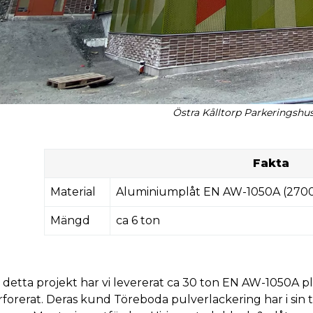
Östra Kålltorp Parkeringshu
Fakta
Material
Aluminiumplåt EN AW-1050A (2700 
Mängd
ca 6 ton
ll detta projekt har vi levererat ca 30 ton EN AW-1050A 
forerat. Deras kund Töreboda pulverlackering har i sin t