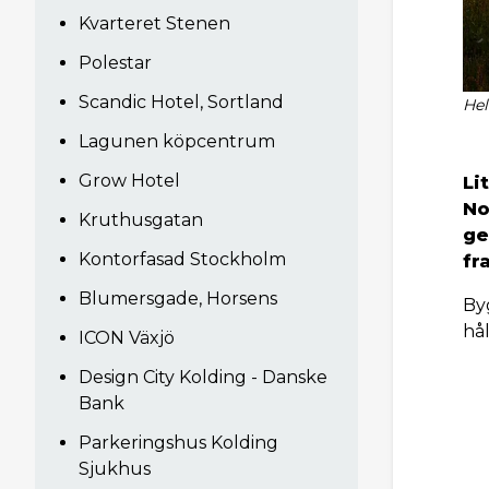
Kvarteret Stenen
Polestar
Scandic Hotel, Sortland
Hel
Lagunen köpcentrum
Grow Hotel
Li
No
Kruthusgatan
ge
Kontorfasad Stockholm
fr
Blumersgade, Horsens
By
hål
ICON Växjö
Design City Kolding - Danske
Bank
Parkeringshus Kolding
Sjukhus