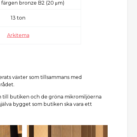
i färgen bronze B2 (20 μm)
13 ton
Arkitema
terats växter som tillsammans med
rådet.
 till butiken och de gröna mikromiljöerna
jälva bygget som butiken ska vara ett