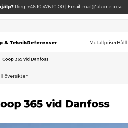
jälp?
Ring: +46 10 476 10 00 | Email: mail@alumeco.se
p & Teknik
Referenser
Metallpriser
Håll
Coop 365 vid Danfoss
ill översikten
oop 365 vid Danfoss