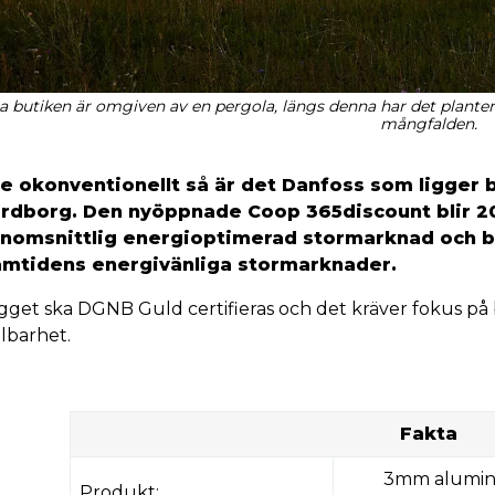
a butiken är omgiven av en pergola, längs denna har det plantera
mångfalden.
te okonventionellt så är det Danfoss som ligge
rdborg. Den nyöppnade Coop 365discount blir 2
nomsnittlig energioptimerad stormarknad och but
amtidens energivänliga stormarknader.
gget ska DGNB Guld certifieras och det kräver fokus på 
lbarhet.
Fakta
3mm alumini
Produkt: