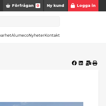
Förfrågan
0
Ny kund
Logga in
barhet
Alumeco
Nyheter
Kontakt