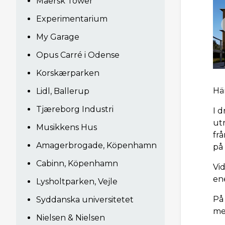
Maersk Tower
Experimentarium
My Garage
Opus Carré i Odense
Korskærparken
Hä
Lidl, Ballerup
Tjæreborg Industri
I d
ut
Musikkens Hus
frå
Amagerbrogade, Köpenhamn
på
Cabinn, Köpenhamn
Vid
en
Lysholtparken, Vejle
På
Syddanska universitetet
me
Nielsen & Nielsen