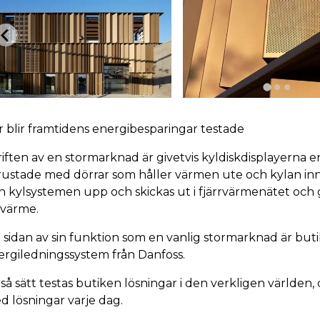
r blir framtidens energibesparingar testade
riften av en stormarknad är givetvis kyldiskdisplayerna e
rustade med dörrar som håller värmen ute och kylan in
n kylsystemen upp och skickas ut i fjärrvärmenätet och g
 värme.
 sidan av sin funktion som en vanlig stormarknad är buti
ergiledningssystem från Danfoss.
 så sätt testas butiken lösningar i den verkligen världe
d lösningar varje dag.