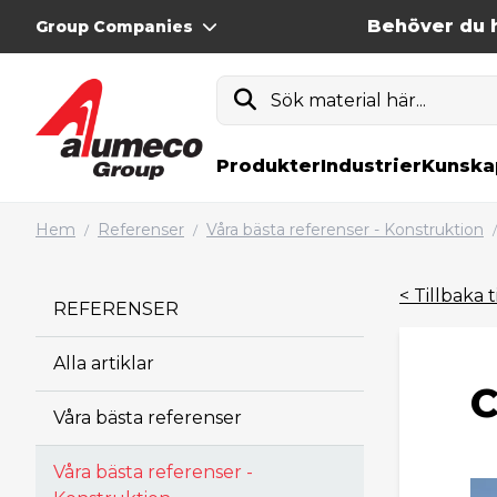
Behöver du h
Group Companies
Sök material här...
Produkter
Industrier
Kunska
Hem
Referenser
Våra bästa referenser - Konstruktion
/
/
/
< Tillbaka t
REFERENSER
Alla artiklar
C
Våra bästa referenser
Våra bästa referenser -