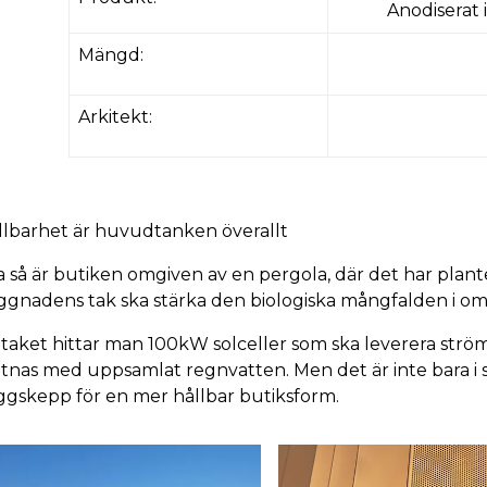
Anodiserat 
Mängd:
Arkitekt:
llbarhet är huvudtanken överallt
.a så är butiken omgiven av en pergola, där det har plan
ggnadens tak ska stärka den biologiska mångfalden i om
 taket hittar man 100kW solceller som ska leverera ström
ttnas med uppsamlat regnvatten. Men det är inte bara i s
aggskepp för en mer hållbar butiksform.