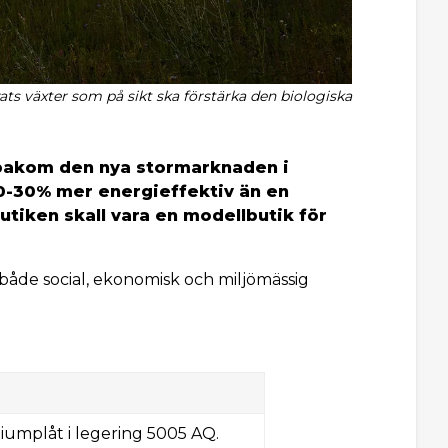
ts växter som på sikt ska förstärka den biologiska
r bakom den nya stormarknaden i
0-30% mer energieffektiv än en
iken skall vara en modellbutik för
både social, ekonomisk och miljömässig
umplåt i legering 5005 AQ.