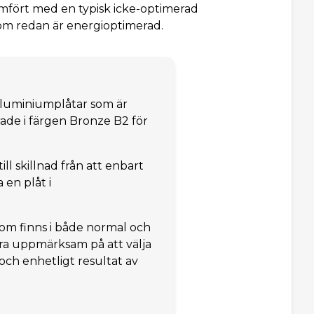
ämfört med en typisk icke-optimerad
om redan är energioptimerad.
aluminiumplåtar som är
ade i färgen Bronze B2 för
ill skillnad från att enbart
 en plåt i
 som finns i både normal och
vara uppmärksam på att välja
 och enhetligt resultat av