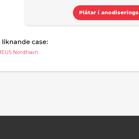
Plåtar i anodiserings
 liknande case:
EUS Nordhavn