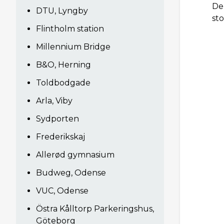
De
DTU, Lyngby
st
Flintholm station
Millennium Bridge
B&O, Herning
Toldbodgade
Arla, Viby
Sydporten
Frederikskaj
Allerød gymnasium
Budweg, Odense
VUC, Odense
Östra Kålltorp Parkeringshus,
Göteborg