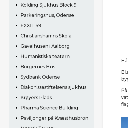
Kolding Sjukhus Block 9
Parkeringshus, Odense
EXXIT 59
Christianshamns Skola
Gavelhusen i Aalborg
Humanistiska teatern
Hå
Borgernes Hus
Bl
Sydbank Odense
by
Diakonissestiftelsens sjukhus
På
va
Krøyers Plads
fl
Pharma Science Building
Paviljonger på Kvæsthusbron