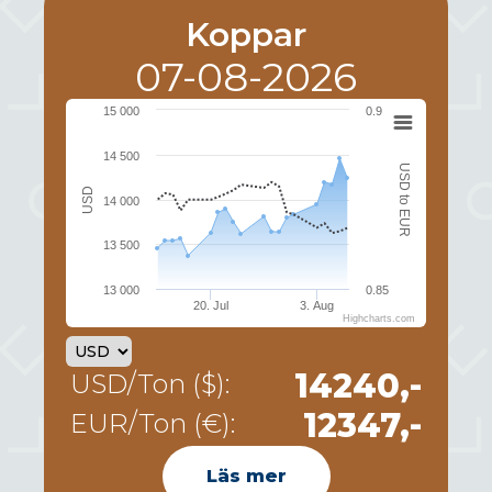
Koppar
07-08-2026
15 000
0.9
14 500
USD to EUR
USD
14 000
13 500
13 000
0.85
20. Jul
3. Aug
Highcharts.com
14240,-
USD/Ton ($):
12347,-
EUR/Ton (€):
Läs mer