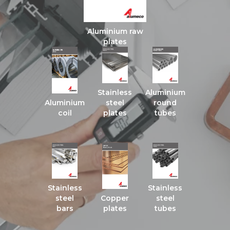
Aluminium raw
plates
Stainless
Aluminium
Aluminium
steel
round
coil
plates
tubes
Stainless
Stainless
steel
Copper
steel
bars
plates
tubes