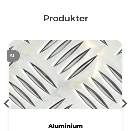
Produkter
Al
Förtennade kopparskenor
med dag till dag leverans
Aluminium
Förtennade kopparskenor