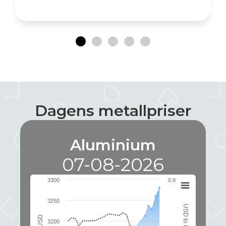
med dag till dag leverans
Dagens metallpriser
Aluminium
07-08-2026
3300
0.9
3250
USD to EUR
USD
3200