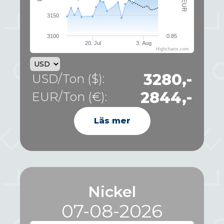
3150
3100
0.85
20. Jul
3. Aug
Highcharts.com
3280,-
USD/Ton ($):
2844,-
EUR/Ton (€):
Läs mer
Nickel
07-08-2026