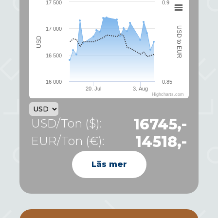
17 500
0.9
USD to EUR
17 000
USD
16 500
16 000
0.85
20. Jul
3. Aug
Highcharts.com
16745,-
USD/Ton ($):
14518,-
EUR/Ton (€):
Läs mer