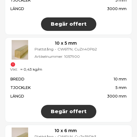
TJOCKLEK
5 mm
LÄNGD
3000 mm
Begär offert
10 x 5 mm
Plattstång
-
CW617N, CuZn40Pb2
Artikelnummer:
1057900
Vikt:
≈ 0,43 kg/m
BREDD
10 mm
TJOCKLEK
5 mm
LÄNGD
3000 mm
Begär offert
10 x 6 mm
Plattstång
-
CW614N, CuZn39Pb3