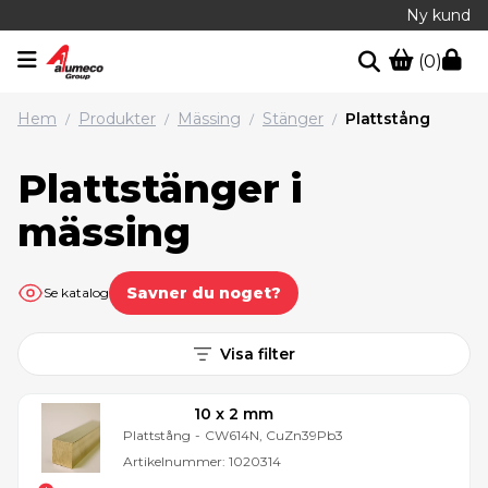
Ny kund
(0)
Hem
Produkter
Mässing
Stänger
Plattstång
/
/
/
/
Plattstänger i
mässing
Savner du noget?
Se katalog
Visa filter
10 x 2 mm
Plattstång
-
CW614N, CuZn39Pb3
Artikelnummer:
1020314