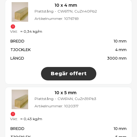
10 x 4 mm
Plattstång
-
CW617N, CuZn40Pb2
Artikelnummer:
1076769
Vikt:
≈ 0,34 kg/m
BREDD
10 mm
TJOCKLEK
4 mm
LÄNGD
3000 mm
Begär offert
10 x 5 mm
Plattstång
-
CW614N, CuZn39Pb3
Artikelnummer:
1020317
Vikt:
≈ 0,43 kg/m
BREDD
10 mm