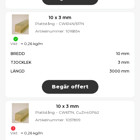
10 x 3 mm
Plattstång
-
CW614N/617N
Artikelnummer:
1016854
Vikt:
≈ 0,26 kg/m
BREDD
10 mm
TJOCKLEK
3 mm
LÄNGD
3000 mm
Begär offert
10 x 3 mm
Plattstång
-
CW617N, CuZn40Pb2
Artikelnummer:
1057899
Vikt:
≈ 0,26 kg/m