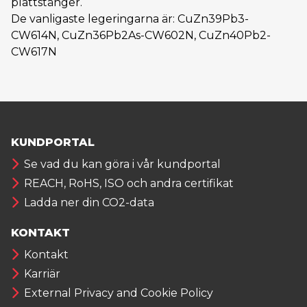
plattstänger.
De vanligaste legeringarna är: CuZn39Pb3-
CW614N, CuZn36Pb2As-CW602N, CuZn40Pb2-
CW617N
KUNDPORTAL
Se vad du kan göra i vår kundportal
REACH, RoHS, ISO och andra certifikat
Ladda ner din CO2-data
KONTAKT
Kontakt
Karriär
External Privacy and Cookie Policy