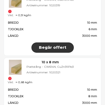
Artikelnummer:
1020319
Vikt:
≈ 0,51 kg/m
BREDD
10 mm
TJOCKLEK
6 mm
LÄNGD
3000 mm
Begär offert
10 x 8 mm
Plattstång
-
CW614N, CuZn39Pb3
Artikelnummer:
1020321
Vikt:
≈ 0,68 kg/m
BREDD
10 mm
TJOCKLEK
8 mm
LÄNGD
3000 mm