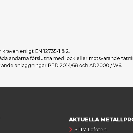
r kraven enligt EN 12735-1 & 2.
är båda ändarna förslutna med lock eller motsvarande tätni
ärande anläggningar PED 2014/68 och AD2000 / W6.
T
AKTUELLA METALLPR
STIM Lofoten