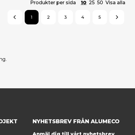
Produkter per sida
10
25
50
Visa alla
1
2
3
4
5
ng.
OJEKT
NYHETSBREV FRÅN ALUMECO
Anmäl dig till vårt nyhetsbrev