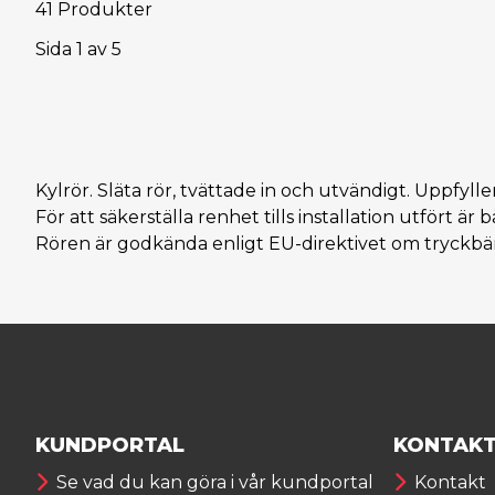
41 Produkter
Sida
1
av
5
Kylrör. Släta rör, tvättade in och utvändigt. Uppfylle
För att säkerställa renhet tills installation utfört 
Rören är godkända enligt EU-direktivet om tryckb
KUNDPORTAL
KONTAK
Se vad du kan göra i vår kundportal
Kontakt