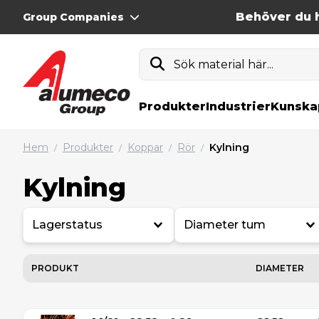
Behöver du h
Group Companies
Sök material här...
Produkter
Industrier
Kunska
Hem
Produkter
Koppar
Rör
Kylning
/
/
/
/
Kylning
Lagerstatus
Diameter tum
PRODUKT
DIAMETER