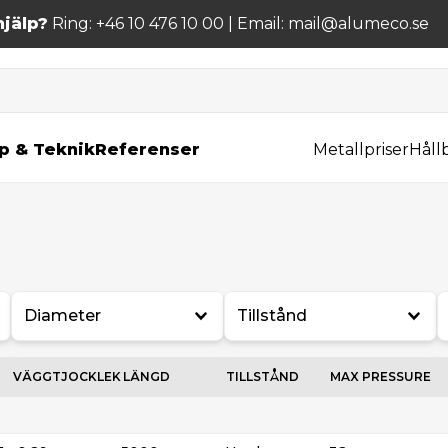
jälp?
Ring: +46 10 476 10 00 | Email: mail@alumeco.se
p & Teknik
Referenser
Metallpriser
Håll
Diameter
Tillstånd
VÄGGTJOCKLEK
LÄNGD
TILLSTÅND
MAX PRESSURE