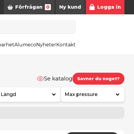
Förfrågan
0
Ny kund
Logga in
barhet
Alumeco
Nyheter
Kontakt
Se katalog
Savner du noget?
Längd
Max pressure