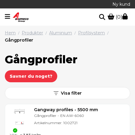
Ny kund
(0)
Hem
Produkter
Aluminium
Profilsystem
/
/
/
/
Gångprofiler
Gångprofiler
Savner du noget?
Visa filter
Gangway profiles - 5500 mm
Gångprofiler
-
EN AW-6060
Artikelnummer:
1002721
Vikt:
≈ 3,83 kg/m