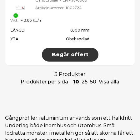
Gångprofiler
-
EN AW-6060
Artikelnummer:
1002724
Vikt:
≈ 3,83 kg/m
LÄNGD
6500 mm
YTA
Obehandlad
Begär offert
3 Produkter
Produkter per sida
10
25
50
Visa alla
Gångprofiler i aluminium används som ett halkfritt
underlag både inomhus och utomhus. Små
lodrätta mönster i metallen gör så att skorna får ett