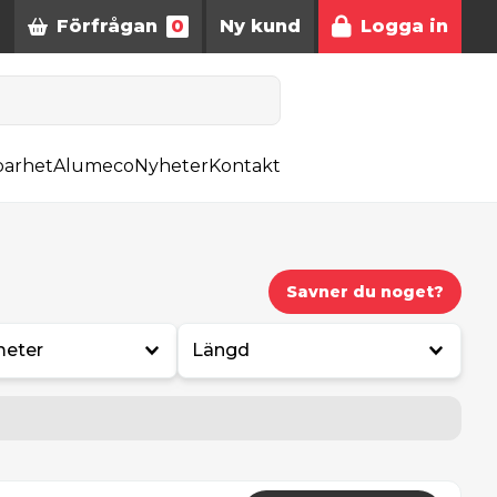
Förfrågan
0
Ny kund
Logga in
barhet
Alumeco
Nyheter
Kontakt
Savner du noget?
meter
Längd