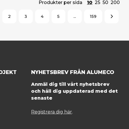
Produkter per sida
10
25
50
200
2
3
4
5
...
159
OJEKT
NYHETSBREV FRÅN ALUMECO
Anmäl dig till vårt nyhetsbrev
och håll dig uppdaterad med det
senaste
Registrera dig här
.