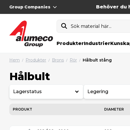
Behöver du h
Group Companies
Sök material här...
Produkter
Industrier
Kunska
Hem
Produkter
Brons
Rör
Hålbult stång
/
/
/
/
Hålbult
Lagerstatus
Legering
PRODUKT
DIAMETER