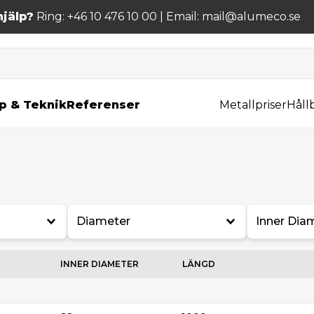
jälp?
Ring: +46 10 476 10 00 | Email: mail@alumeco.se
p & Teknik
Referenser
Metallpriser
Håll
Diameter
Inner Dia
INNER DIAMETER
LÄNGD