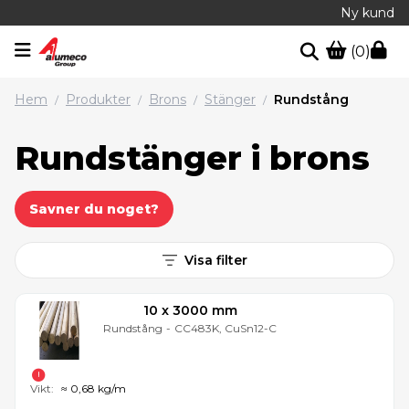
Ny kund
(0)
Hem
Produkter
Brons
Stänger
Rundstång
/
/
/
/
Rundstänger i brons
Savner du noget?
Visa filter
10 x 3000 mm
Rundstång
-
CC483K, CuSn12-C
Vikt:
≈ 0,68 kg/m