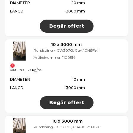
DIAMETER
10 mm
LÄNGD
3000 mm
Begär offert
10 x 3000 mm
Rundstång
-
CW307G, CuAl10Ni5Fe4
Artikelnummer:
1100514
Vikt:
≈ 0,60 kg/m
DIAMETER
10 mm
LÄNGD
3000 mm
Begär offert
10 x 3000 mm
Rundstång
-
CC333G, CuAl10Fe5Ni5-C