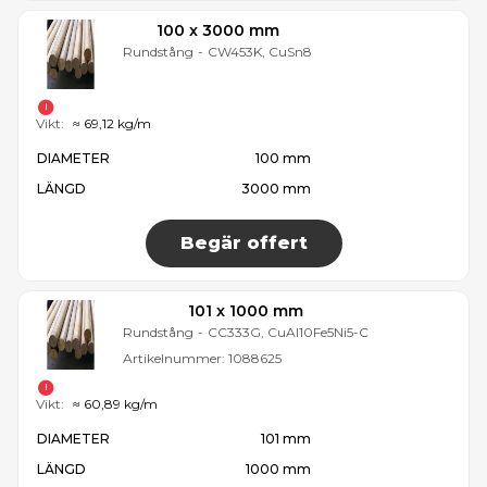
100 x 3000 mm
Rundstång
-
CW453K, CuSn8
Vikt:
≈ 69,12 kg/m
DIAMETER
100 mm
LÄNGD
3000 mm
Begär offert
101 x 1000 mm
Rundstång
-
CC333G, CuAl10Fe5Ni5-C
Artikelnummer:
1088625
Vikt:
≈ 60,89 kg/m
DIAMETER
101 mm
LÄNGD
1000 mm