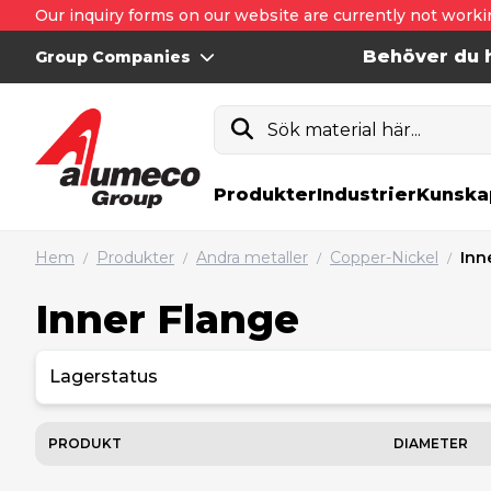
Our inquiry forms on our website are currently not worki
Behöver du h
Group Companies
Sök material här...
Produkter
Industrier
Kunska
Hem
Produkter
Andra metaller
Copper-Nickel
Inn
/
/
/
/
Inner Flange
Lagerstatus
PRODUKT
DIAMETER