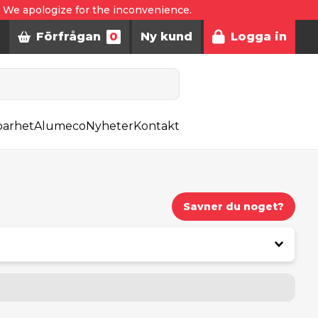
. We apologize for the inconvenience.
Förfrågan
0
Ny kund
Logga in
barhet
Alumeco
Nyheter
Kontakt
Savner du noget?