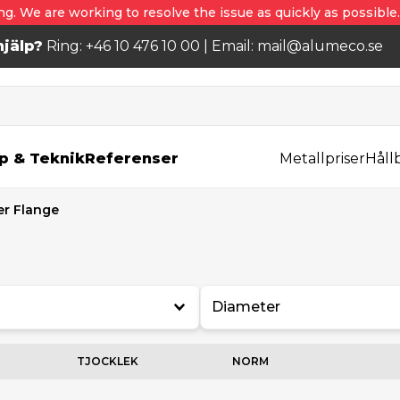
ng. We are working to resolve the issue as quickly as possible
jälp?
Ring: +46 10 476 10 00 | Email: mail@alumeco.se
p & Teknik
Referenser
Metallpriser
Håll
er Flange
Diameter
TJOCKLEK
NORM