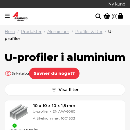
Ny kund
(0)
Hem
Produkter
Aluminium
Profiler & Rör
U-
/
/
/
/
profiler
U-profiler i aluminium
Savner du noget?
Se katalog
Visa filter
10 x 10 x 10 x 1,5 mm
U-profiler
-
EN AW-6060
Artikelnummer:
1001603
Vikt:
≈ 0,11 kg/m