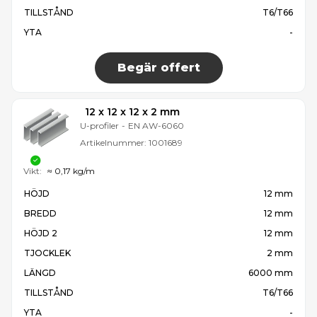
TILLSTÅND
T6/T66
YTA
-
Begär offert
12 x 12 x 12 x 2 mm
U-profiler
-
EN AW-6060
Artikelnummer:
1001689
Vikt:
≈ 0,17 kg/m
HÖJD
12 mm
BREDD
12 mm
HÖJD 2
12 mm
TJOCKLEK
2 mm
LÄNGD
6000 mm
TILLSTÅND
T6/T66
YTA
-