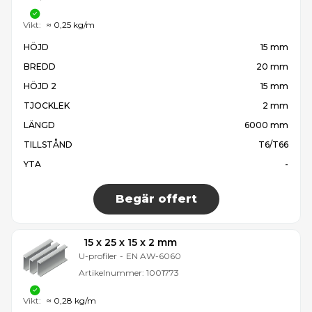
Vikt:
≈ 0,25 kg/m
HÖJD
15 mm
BREDD
20 mm
HÖJD 2
15 mm
TJOCKLEK
2 mm
LÄNGD
6000 mm
TILLSTÅND
T6/T66
YTA
-
Begär offert
15 x 25 x 15 x 2 mm
U-profiler
-
EN AW-6060
Artikelnummer:
1001773
Vikt:
≈ 0,28 kg/m