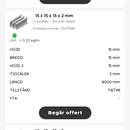
15 x 15 x 15 x 2 mm
U-profiler
-
EN AW-6060
Artikelnummer:
1001768
Vikt:
≈ 0,22 kg/m
HÖJD
15 mm
BREDD
15 mm
HÖJD 2
15 mm
TJOCKLEK
2 mm
LÄNGD
6000 mm
TILLSTÅND
T6/T66
YTA
-
Begär offert