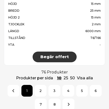
HÖJD
15 mm
BREDD
25 mm
HÖJD 2
15 mm
TJOCKLEK
2 mm
LÄNGD
6000 mm
TILLSTÅND
T6/T66
YTA
-
Begär offert
76 Produkter
Produkter per sida
10
25
50
Visa alla
1
2
3
4
5
6
7
8