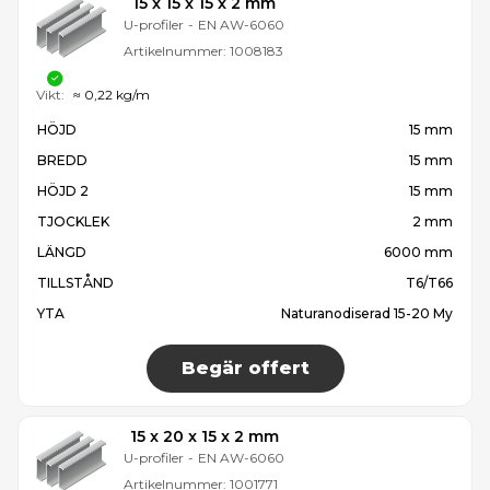
15 x 15 x 15 x 2 mm
U-profiler
-
EN AW-6060
Artikelnummer:
1008183
Vikt:
≈ 0,22 kg/m
HÖJD
15 mm
BREDD
15 mm
HÖJD 2
15 mm
TJOCKLEK
2 mm
LÄNGD
6000 mm
TILLSTÅND
T6/T66
YTA
Naturanodiserad 15-20 My
Begär offert
15 x 20 x 15 x 2 mm
U-profiler
-
EN AW-6060
Artikelnummer:
1001771