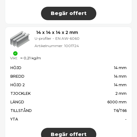
Begär offert
14 x 14 x 14 x 2 mm
U-profiler
-
EN AW-6060
Artikelnummer:
1001724
Vikt:
≈ 0,21 kg/m
HÖJD
14 mm
BREDD
14 mm
HÖJD 2
14 mm
TJOCKLEK
2 mm
LÄNGD
6000 mm
TILLSTÅND
T6/T66
YTA
-
Begär offert