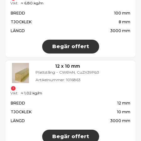
Vikt:
≈ 6,80 kg/m
BREDD
100 mm
TJOCKLEK
8 mm
LÄNGD
3000 mm
Begär offert
12 x 10 mm
Plattstång
-
CW614N, CuZn39Pb3
Artikelnummer:
1016863
Vikt:
≈ 1,02 kg/m
BREDD
12 mm
TJOCKLEK
10 mm
LÄNGD
3000 mm
Begär offert