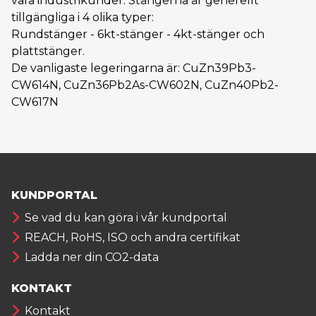
våra industrikunder. Stängerna är generellt
tillgängliga i 4 olika typer:
Rundstänger - 6kt-stänger - 4kt-stänger och
plattstänger.
De vanligaste legeringarna är: CuZn39Pb3-
CW614N, CuZn36Pb2As-CW602N, CuZn40Pb2-
CW617N
KUNDPORTAL
Se vad du kan göra i vår kundportal
REACH, RoHS, ISO och andra certifikat
Ladda ner din CO2-data
KONTAKT
Kontakt