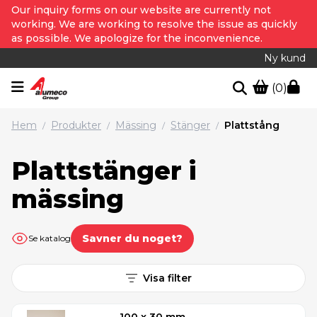
Our inquiry forms on our website are currently not
working. We are working to resolve the issue as quickly
as possible. We apologize for the inconvenience.
Ny kund
(0)
Hem
Produkter
Mässing
Stänger
Plattstång
/
/
/
/
Plattstänger i
mässing
Savner du noget?
Se katalog
Visa filter