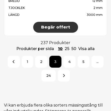
BREDD
12 mm
TJOCKLEK
2 mm
LÄNGD
3000 mm
Begär offert
237 Produkter
Produkter per sida
10
25
50
Visa alla
1
2
3
4
5
...
24
Vi kan erbjuda flera olika sorters mässingsstång till