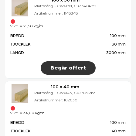
100 x 30 mm
Plattstång
-
CW617N, CuZn40Pb2
Artikelnummer:
1148348
Vikt:
≈ 25,50 kg/m
BREDD
100 mm
TJOCKLEK
30 mm
LÄNGD
3000 mm
Begär offert
100 x 40 mm
Plattstång
-
CW614N, CuZn39Pb3
Artikelnummer:
1020301
Vikt:
≈ 34,00 kg/m
BREDD
100 mm
TJOCKLEK
40 mm