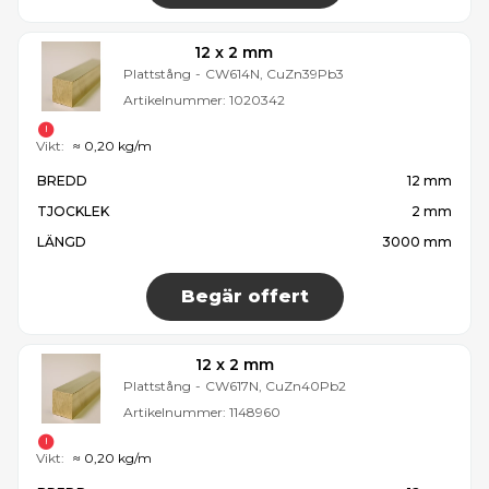
12 x 2 mm
Plattstång
-
CW614N, CuZn39Pb3
Artikelnummer:
1020342
Vikt:
≈ 0,20 kg/m
BREDD
12 mm
TJOCKLEK
2 mm
LÄNGD
3000 mm
Begär offert
12 x 2 mm
Plattstång
-
CW617N, CuZn40Pb2
Artikelnummer:
1148960
Vikt:
≈ 0,20 kg/m