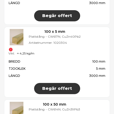
LÄNGD
3000 mm
Begär offert
100 x 5 mm
Plattstång
-
CW617N, CuZn40Pb2
Artikelnummer:
1020304
Vikt:
≈ 4,25 kg/m
BREDD
100 mm
TJOCKLEK
5 mm
LÄNGD
3000 mm
Begär offert
100 x 50 mm
Plattstång
-
CW614N, CuZn39Pb3