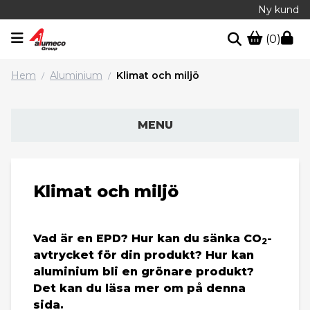
Ny kund
(0)
Hem
Aluminium
Klimat och miljö
/
/
MENU
Klimat och miljö
Vad är en EPD? Hur kan du sänka CO
-
2
avtrycket för din produkt? Hur kan
aluminium bli en grönare produkt?
Det kan du läsa mer om på denna
sida.