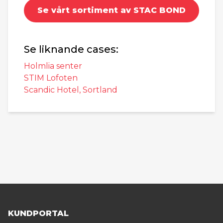
Se vårt sortiment av STAC BOND
Se liknande cases:
Holmlia senter
STIM Lofoten
Scandic Hotel, Sortland
KUNDPORTAL