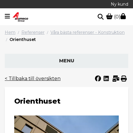
Ny kund
(0)
Hem
Referenser
Våra bästa referenser - Konstruktion
/
/
Orienthuset
/
MENU
< Tillbaka till översikten
Orienthuset