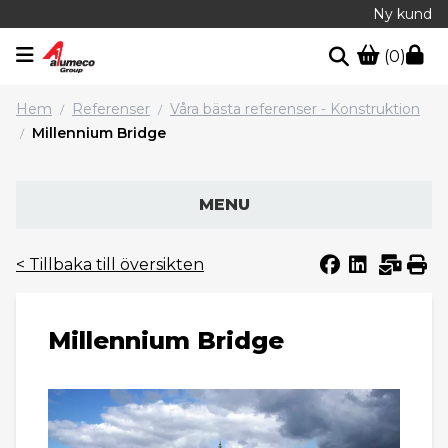
Ny kund
(0)
Hem
Referenser
Våra bästa referenser - Konstruktion
/
/
Millennium Bridge
/
MENU
< Tillbaka till översikten
Millennium Bridge