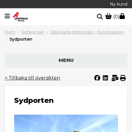
Ny kund
(0)
Hem
Referenser
Våra bästa referenser - Konstruktion
/
/
Sydporten
/
MENU
< Tillbaka till översikten
Sydporten