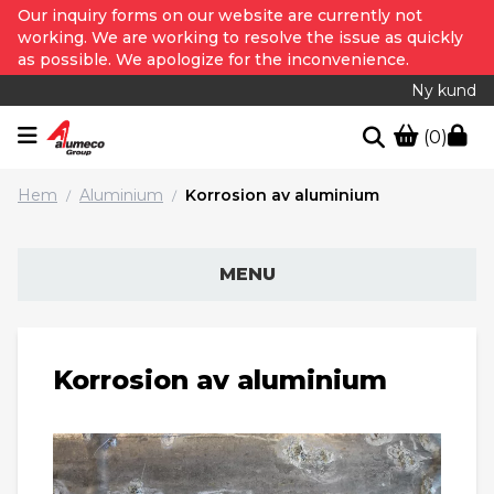
Our inquiry forms on our website are currently not
working. We are working to resolve the issue as quickly
as possible. We apologize for the inconvenience.
Ny kund
(0)
Hem
Aluminium
Korrosion av aluminium
/
/
MENU
Korrosion av aluminium