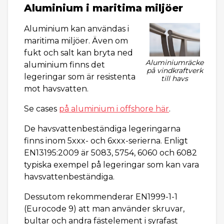
Aluminium i maritima miljöer
Aluminium kan användas i
maritima miljöer. Även om
fukt och salt kan bryta ned
Aluminiumräcke
aluminium finns det
på vindkraftverk
legeringar som är resistenta
till havs
mot havsvatten.
Se cases
på aluminium i offshore här
.
De havsvattenbeständiga legeringarna
finns inom 5xxx- och 6xxx-serierna. Enligt
EN13195:2009 är 5083, 5754, 6060 och 6082
typiska exempel på legeringar som kan vara
havsvattenbeständiga.
Dessutom rekommenderar EN1999-1-1
(Eurocode 9) att man använder skruvar,
bultar och andra fästelement i syrafast