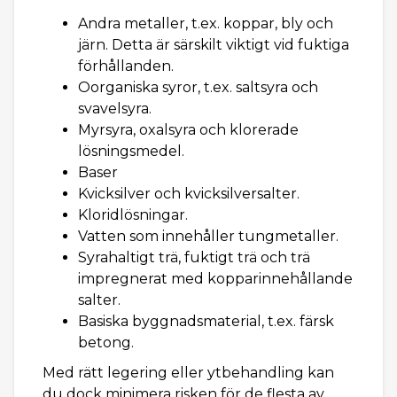
Andra metaller, t.ex. koppar, bly och
järn. Detta är särskilt viktigt vid fuktiga
förhållanden.
Oorganiska syror, t.ex. saltsyra och
svavelsyra.
Myrsyra, oxalsyra och klorerade
lösningsmedel.
Baser
Kvicksilver och kvicksilversalter.
Kloridlösningar.
Vatten som innehåller tungmetaller.
Syrahaltigt trä, fuktigt trä och trä
impregnerat med kopparinnehållande
salter.
Basiska byggnadsmaterial, t.ex. färsk
betong.
Med rätt legering eller ytbehandling kan
du dock minimera risken för de flesta av