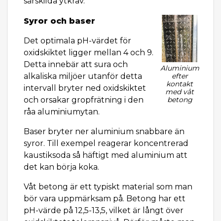
särskilda ytkrav.
Syror och baser
Det optimala pH-värdet för
oxidskiktet ligger mellan 4 och 9.
Detta innebär att sura och
Aluminium
alkaliska miljöer utanför detta
efter
kontakt
intervall bryter ned oxidskiktet
med våt
och orsakar gropfrätning i den
betong
råa aluminiumytan.
Baser bryter ner aluminium snabbare än
syror. Till exempel reagerar koncentrerad
kaustiksoda så häftigt med aluminium att
det kan börja koka.
Våt betong är ett typiskt material som man
bör vara uppmärksam på. Betong har ett
pH-värde på 12,5-13,5, vilket är långt över