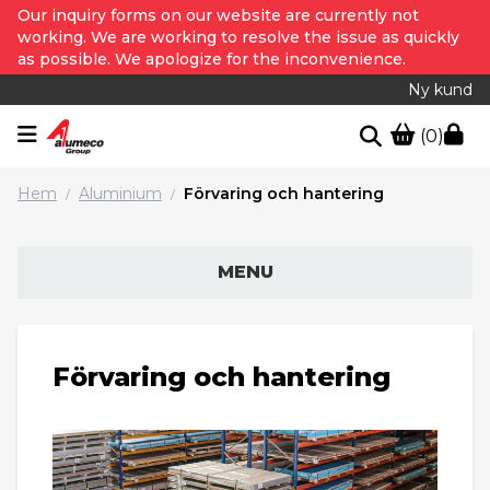
Our inquiry forms on our website are currently not
working. We are working to resolve the issue as quickly
as possible. We apologize for the inconvenience.
Ny kund
(0)
Hem
Aluminium
Förvaring och hantering
/
/
MENU
Förvaring och hantering