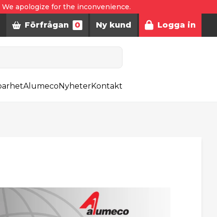
. We apologize for the inconvenience.
Förfrågan
0
Ny kund
Logga in
barhet
Alumeco
Nyheter
Kontakt