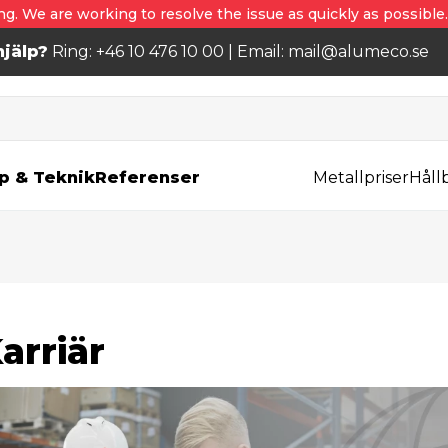
ng. We are working to resolve the issue as quickly as possible
jälp?
Ring: +46 10 476 10 00 | Email: mail@alumeco.se
p & Teknik
Referenser
Metallpriser
Håll
arriär