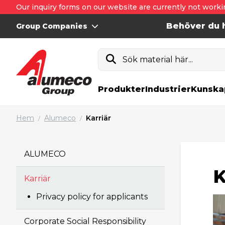
Our inquiry forms on our website are currently not worki
Behöver du h
Group Companies
Sök material här...
Produkter
Industrier
Kunska
Hem
Alumeco
Karriär
/
/
ALUMECO
K
Karriär
Privacy policy for applicants
Corporate Social Responsibility