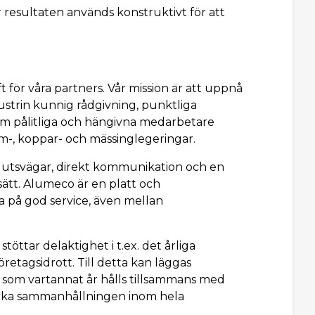
esultaten används konstruktivt för att
t för våra partners. Vår mission är att uppnå
trin kunnig rådgivning, punktliga
enom pålitliga och hängivna medarbetare
um-, koppar- och mässinglegeringar.
eslutsvägar, direkt kommunikation och en
sätt. Alumeco är en platt och
ra på god service, även mellan
öttar delaktighet i t.ex. det årliga
etagsidrott. Till detta kan läggas
 som vartannat år hålls tillsammans med
stärka sammanhållningen inom hela