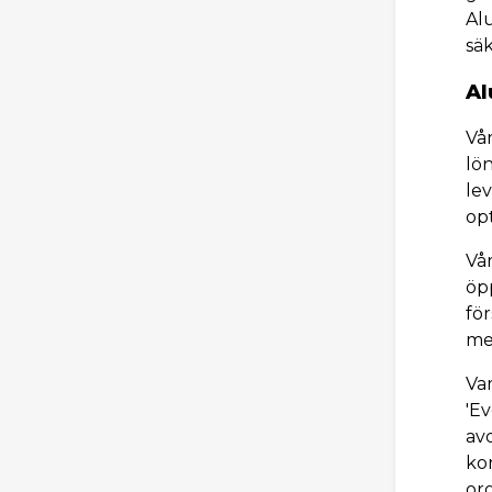
Al
säk
Al
Vår
lö
le
op
Vå
öp
för
me
Var
'Ev
av
ko
or