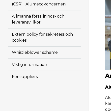
(CSR) i Alumecokoncernen
Allmänna försäljnings- och
leveransvillkor
Extern policy för sekretess och
cookies
Whistleblower scheme
Viktig information
A
For suppliers
Al
Al
ka
go