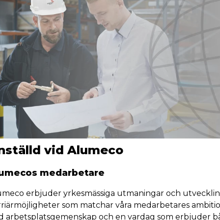
nställd vid Alumeco
umecos medarbetare
umeco erbjuder yrkesmässiga utmaningar och utvecklin
rriärmöjligheter som matchar våra medarbetares ambitio
d arbetsplatsgemenskap och en vardag som erbjuder b