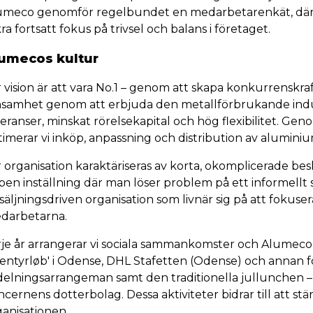
umeco genomför regelbundet en medarbetarenkät, där r
ra fortsatt fokus på trivsel och balans i företaget.
umecos kultur
 vision är att vara No.1 – genom att skapa konkurrenskraf
nsamhet genom att erbjuda den metallförbrukande indus
veranser, minskat rörelsekapital och hög flexibilitet. G
timerar vi inköp, anpassning och distribution av alumini
r organisation karaktäriseras av korta, okomplicerade b
pen inställning där man löser problem på ett informellt 
säljningsdriven organisation som livnär sig på att fokuse
darbetarna.
je år arrangerar vi sociala sammankomster och Alumeco st
entyrløb' i Odense, DHL Stafetten (Odense) och annan för
delningsarrangeman samt den traditionella jullunchen –
ncernens dotterbolag. Dessa aktiviteter bidrar till att 
ganisationen.