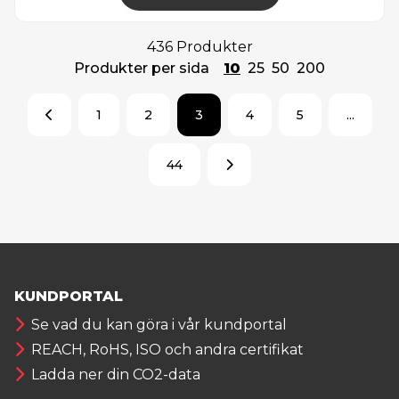
436 Produkter
Produkter per sida
10
25
50
200
1
2
3
4
5
...
44
KUNDPORTAL
Se vad du kan göra i vår kundportal
REACH, RoHS, ISO och andra certifikat
Ladda ner din CO2-data