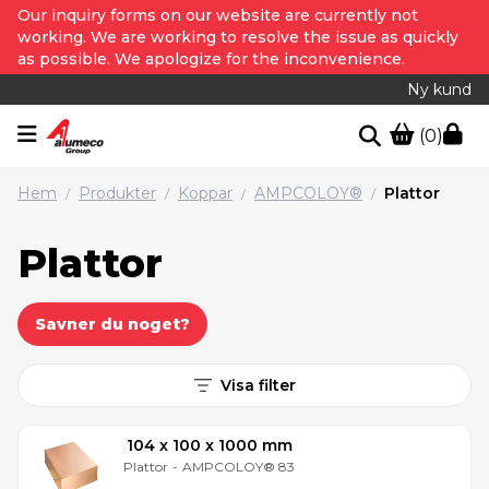
Our inquiry forms on our website are currently not
working. We are working to resolve the issue as quickly
as possible. We apologize for the inconvenience.
Ny kund
(0)
Hem
Produkter
Koppar
AMPCOLOY®
Plattor
/
/
/
/
Plattor
Savner du noget?
Visa filter
104 x 100 x 1000 mm
Plattor
-
AMPCOLOY® 83