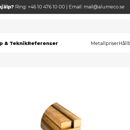
jälp?
Ring: +46 10 476 10 00 | Email: mail@alumeco.se
p & Teknik
Referenser
Metallpriser
Håll