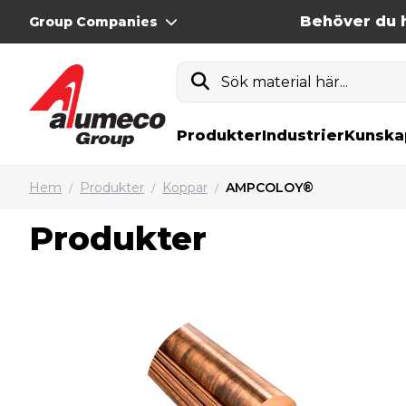
Behöver du h
Group Companies
Sök material här...
Produkter
Industrier
Kunska
Hem
Produkter
Koppar
AMPCOLOY®
/
/
/
Produkter