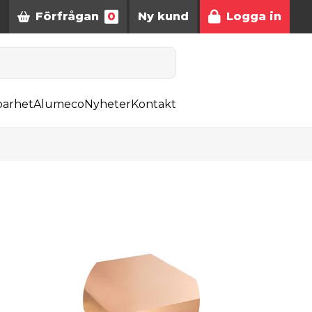
Förfrågan
0
Ny kund
Logga in
barhet
Alumeco
Nyheter
Kontakt