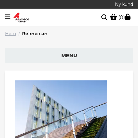
Ny kund
(0)
Hem
Referenser
/
MENU