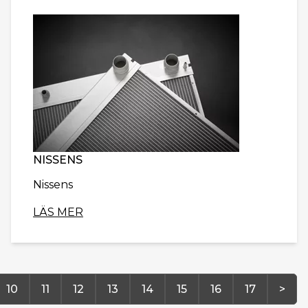
NISSENS
Nissens
LÄS MER
10
11
12
13
14
15
16
17
>