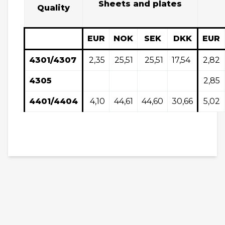
Sheets and plates
Quality
EUR
NOK
SEK
DKK
EUR
4301/4307
2,35
25,51
25,51
17,54
2,82
4305
2,85
4401/4404
4,10
44,61
44,60
30,66
5,02