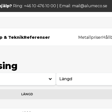
jälp?
Ring: +46 10 476 10 00 | Email: mail@alumeco.se
p & Teknik
Referenser
Metallpriser
Håll
sing
Längd
LÄNGD