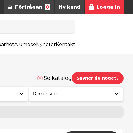
Förfrågan
0
Ny kund
Logga in
barhet
Alumeco
Nyheter
Kontakt
Se katalog
Savner du noget?
Dimension