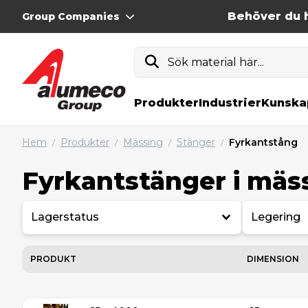
Behöver du h
Group Companies
Sök material här...
Produkter
Industrier
Kunska
Hem
Produkter
Mässing
Stänger
Fyrkantstång
/
/
/
/
Fyrkantstänger i mäs
Lagerstatus
Legering
PRODUKT
DIMENSION