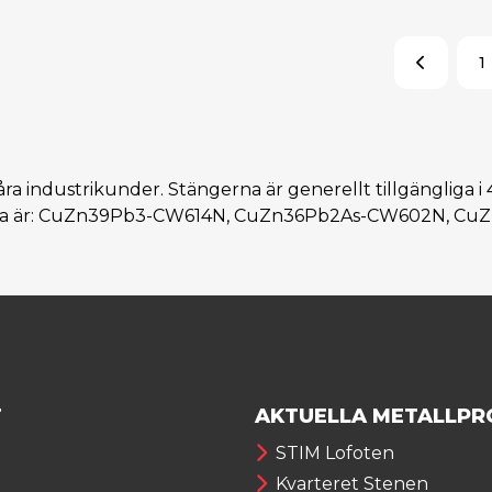
1
våra industrikunder. Stängerna är generellt tillgängliga i
ngarna är: CuZn39Pb3-CW614N, CuZn36Pb2As-CW602N, 
T
AKTUELLA METALLPR
STIM Lofoten
Kvarteret Stenen