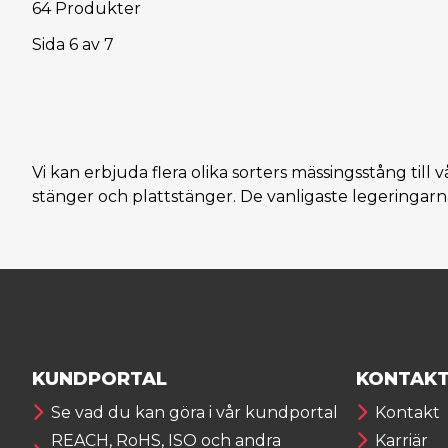
64 Produkter
Sida
6
av
7
Vi kan erbjuda flera olika sorters mässingsstång till 
stänger och plattstänger. De vanligaste legeri
KUNDPORTAL
KONTAK
Se vad du kan göra i vår kundportal
Kontakt
REACH, RoHS, ISO och andra
Karriär