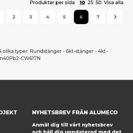
Produkter per sida
10
25
50
Visa alla
2
3
4
5
6
7
 4 olika typer: Rundstänger - 6kt-stänger - 4kt-
CuZn40Pb2-CW617N
OJEKT
NYHETSBREV FRÅN ALUMECO
Anmäl dig till vårt nyhetsbrev
och håll dig uppdaterad med det