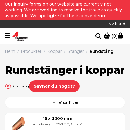
Our inquiry forms on our website are currently not
working. We are working to resolve the issue as quickly
as possible. We apologize for the inconvenience.
Ny kund
(0)
Hem
Produkter
Koppar
Stänger
Rundstång
/
/
/
/
Rundstänger i koppar
Savner du noget?
Se katalog
Visa filter
16 x 3000 mm
Rundstång
-
CW118C, CuTeP