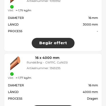
Artikelnummer:
1053352
Vikt:
≈ 1,79 kg/m
DIAMETER
16 mm
LÄNGD
3000 mm
PROCESS
-
Begär offert
16 x 4000 mm
Rundstång
-
CW111C, CuNi2Si
Artikelnummer:
1363235
Vikt:
≈ 1,77 kg/m
DIAMETER
16 mm
LÄNGD
4000 mm
PROCESS
Dragen