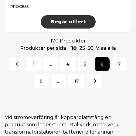
PROCESS
-
Begär offert
170 Produkter
Produkter per sida
10
25
50
Visa alla
1
...
4
5
6
7
8
...
17
Vid strömöverföring är kopparplattstång en
produkt som leder ström i ställverk, matarverk,
transformatorstationer, batterier eller annan