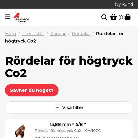
Ny kund
(0)
Hem
Produkter
Koppar
Rördelar
Rördelar för
/
/
/
/
högtryck Co2
Rördelar för högtryck
Co2
Savner du noget?
Visa filter
15,88 mm = 5/8 ″
Rördelar för högtryck Co2
-
CW107C
Artikelnummer:
1200198