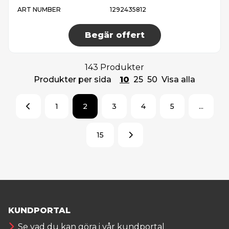
ART NUMBER
1292435812
Begär offert
143 Produkter
Produkter per sida
10
25
50
Visa alla
1
2
3
4
5
...
15
KUNDPORTAL
Se vad du kan göra i vår kundportal