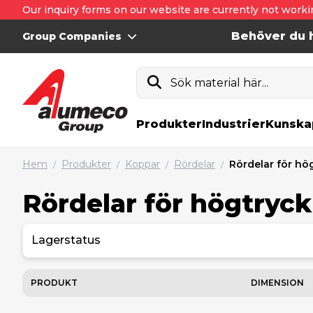
Our inquiry forms on our website are currently not worki
Behöver du h
Group Companies
Sök material här...
Produkter
Industrier
Kunska
Hem
Produkter
Koppar
Rördelar
Rördelar för hö
/
/
/
/
Rördelar för högtryck
Lagerstatus
PRODUKT
DIMENSION