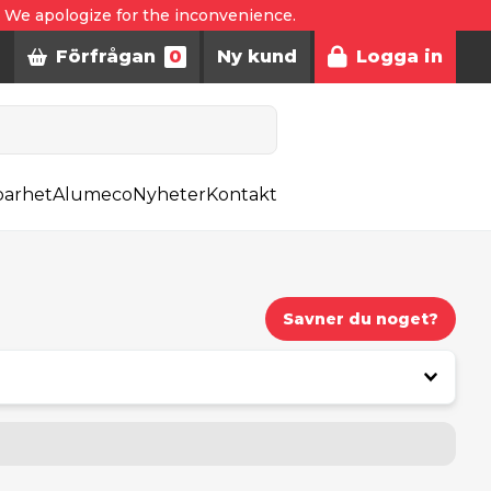
. We apologize for the inconvenience.
Förfrågan
0
Ny kund
Logga in
barhet
Alumeco
Nyheter
Kontakt
Savner du noget?