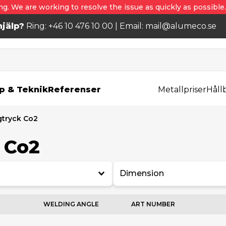
ng. We are working to resolve the issue as quickly as possible
jälp?
Ring: +46 10 476 10 00 | Email: mail@alumeco.se
p & Teknik
Referenser
Metallpriser
Håll
gtryck Co2
 Co2
Dimension
WELDING ANGLE
ART NUMBER