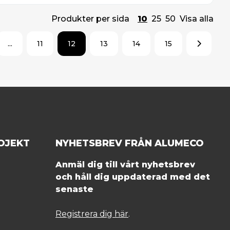
Produkter per sida
10
25
50
Visa alla
...
11
12
13
14
15
OJEKT
NYHETSBREV FRÅN ALUMECO
Anmäl dig till vårt nyhetsbrev
och håll dig uppdaterad med det
senaste
Registrera dig här
.