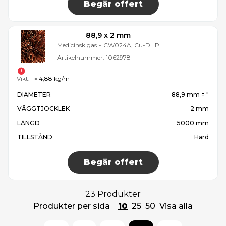
Begär offert
88,9 x 2 mm
Medicinsk gas
-
CW024A, Cu-DHP
Artikelnummer:
1062978
Vikt:
≈ 4,88 kg/m
DIAMETER
88,9 mm = ″
VÄGGTJOCKLEK
2 mm
LÄNGD
5000 mm
TILLSTÅND
Hard
Begär offert
23 Produkter
Produkter per sida
10
25
50
Visa alla