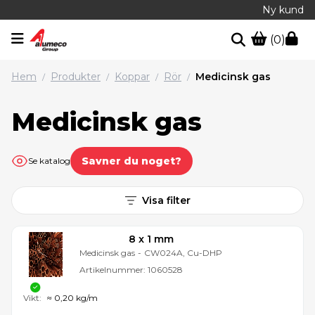
Ny kund
(0)
Hem
Produkter
Koppar
Rör
Medicinsk gas
/
/
/
/
Medicinsk gas
Savner du noget?
Se katalog
Visa filter
8 x 1 mm
Medicinsk gas
-
CW024A, Cu-DHP
Artikelnummer:
1060528
Vikt:
≈ 0,20 kg/m