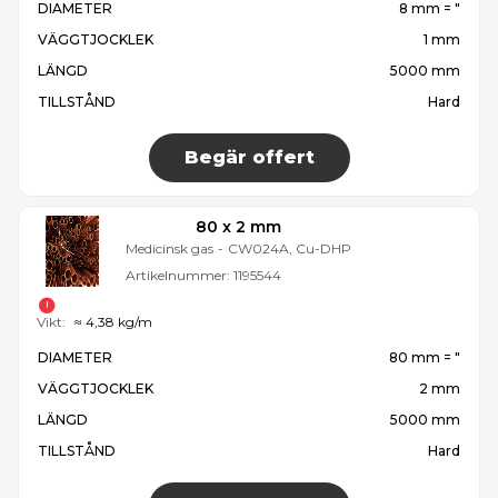
DIAMETER
8 mm = ″
VÄGGTJOCKLEK
1 mm
LÄNGD
5000 mm
TILLSTÅND
Hard
Begär offert
80 x 2 mm
Medicinsk gas
-
CW024A, Cu-DHP
Artikelnummer:
1195544
Vikt:
≈ 4,38 kg/m
DIAMETER
80 mm = ″
VÄGGTJOCKLEK
2 mm
LÄNGD
5000 mm
TILLSTÅND
Hard