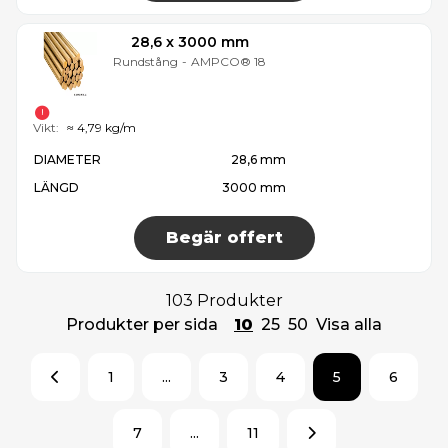
28,6 x 3000 mm
Rundstång
-
AMPCO® 18
Vikt:
≈ 4,79 kg/m
DIAMETER
28,6 mm
LÄNGD
3000 mm
Begär offert
103 Produkter
Produkter per sida
10
25
50
Visa alla
1
...
3
4
5
6
7
...
11