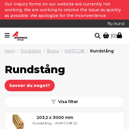
Our inquiry forms on our website are currently not
working. We are working to resolve the issue as quickly
as possible. We apologize for the inconvenience.
Ny kund
(0)
Hem
Produkter
Brons
AMPCO®
Rundstång
/
/
/
/
Rundstång
Savner du noget?
Visa filter
203,2 x 3000 mm
Rundstång
-
AMPCO® 22