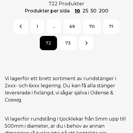
722 Produkter
Produkter per sida
10
25
50
200
1
...
69
70
71
72
73
Vi lagerför ett brett sortiment av rundstänger i
2xxx- och 6xxx legering. Du kan få alla stänger
levererade i fixlängd, vi sågar själva i Odense &
Coswig.
Vi lagerför rundstång i tjocklekar från 5mm upp till
500mm i diameter, är du i behov av annan