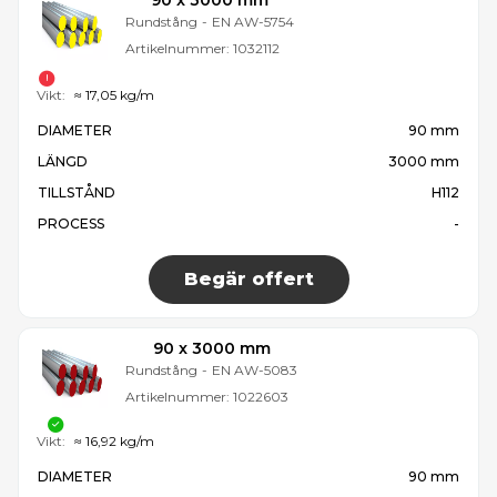
90 x 3000 mm
Rundstång
-
EN AW-5754
Artikelnummer:
1032112
Vikt:
≈ 17,05 kg/m
DIAMETER
90 mm
LÄNGD
3000 mm
TILLSTÅND
H112
PROCESS
-
Begär offert
90 x 3000 mm
Rundstång
-
EN AW-5083
Artikelnummer:
1022603
Vikt:
≈ 16,92 kg/m
DIAMETER
90 mm