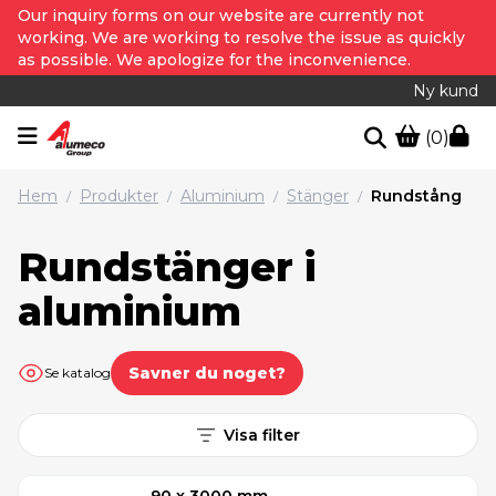
Our inquiry forms on our website are currently not
working. We are working to resolve the issue as quickly
as possible. We apologize for the inconvenience.
Ny kund
(0)
Hem
Produkter
Aluminium
Stänger
Rundstång
/
/
/
/
Rundstänger i
aluminium
Savner du noget?
Se katalog
Visa filter