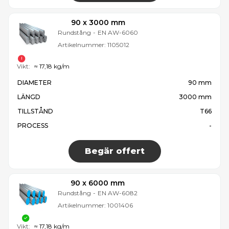
90 x 3000 mm
Rundstång
-
EN AW-6060
Artikelnummer:
1105012
Vikt:
≈ 17,18 kg/m
DIAMETER
90 mm
LÄNGD
3000 mm
TILLSTÅND
T66
PROCESS
-
Begär offert
90 x 6000 mm
Rundstång
-
EN AW-6082
Artikelnummer:
1001406
Vikt:
≈ 17,18 kg/m