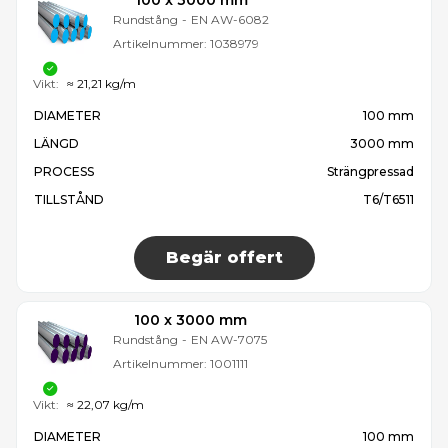
100 x 3000 mm
Rundstång
-
EN AW-6082
Artikelnummer:
1038979
Vikt:
≈ 21,21 kg/m
DIAMETER
100 mm
LÄNGD
3000 mm
PROCESS
Strängpressad
TILLSTÅND
T6/T6511
Begär offert
100 x 3000 mm
Rundstång
-
EN AW-7075
Artikelnummer:
1001111
Vikt:
≈ 22,07 kg/m
DIAMETER
100 mm