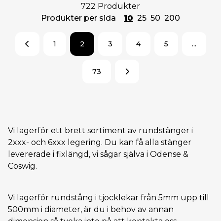
722 Produkter
Produkter per sida
10
25
50
200
1
2
3
4
5
...
73
Vi lagerför ett brett sortiment av rundstänger i
2xxx- och 6xxx legering. Du kan få alla stänger
levererade i fixlängd, vi sågar själva i Odense &
Coswig.
Vi lagerför rundstång i tjocklekar från 5mm upp till
500mm i diameter, är du i behov av annan