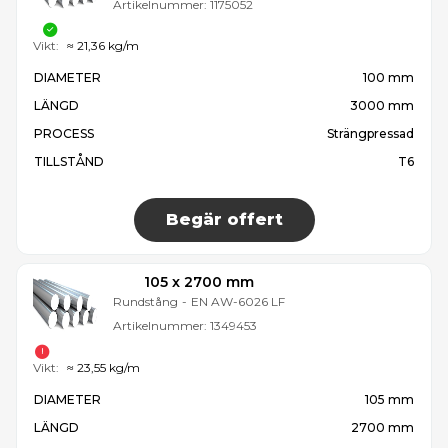
Artikelnummer:
1175052
Vikt:
≈ 21,36 kg/m
DIAMETER
100 mm
LÄNGD
3000 mm
PROCESS
Strängpressad
TILLSTÅND
T6
Begär offert
105 x 2700 mm
Rundstång
-
EN AW-6026 LF
Artikelnummer:
1349453
Vikt:
≈ 23,55 kg/m
DIAMETER
105 mm
LÄNGD
2700 mm