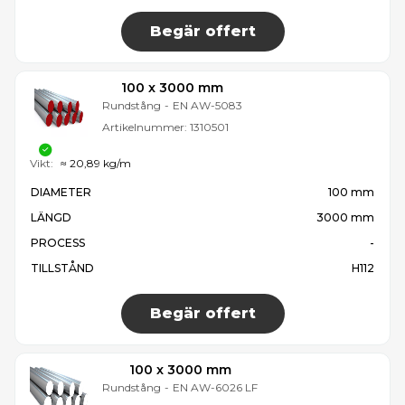
Begär offert
100 x 3000 mm
Rundstång
-
EN AW-5083
Artikelnummer:
1310501
Vikt:
≈ 20,89 kg/m
DIAMETER
100 mm
LÄNGD
3000 mm
PROCESS
-
TILLSTÅND
H112
Begär offert
100 x 3000 mm
Rundstång
-
EN AW-6026 LF