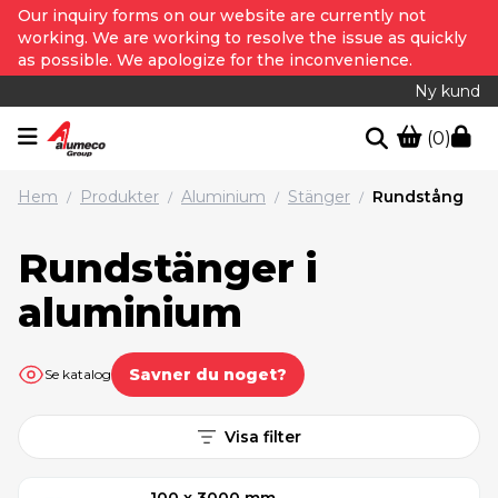
Our inquiry forms on our website are currently not
working. We are working to resolve the issue as quickly
as possible. We apologize for the inconvenience.
Ny kund
(0)
Hem
Produkter
Aluminium
Stänger
Rundstång
/
/
/
/
Rundstänger i
aluminium
Savner du noget?
Se katalog
Visa filter