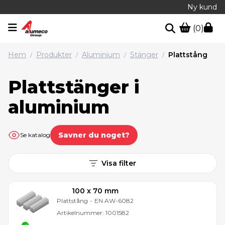
Ny kund
(0)
Hem
Produkter
Aluminium
Stänger
Plattstång
/
/
/
/
Plattstänger i
aluminium
Savner du noget?
Se katalog
Visa filter
100 x 70 mm
Plattstång
-
EN AW-6082
Artikelnummer:
1001582