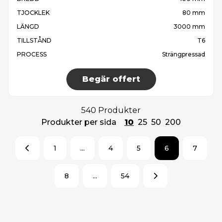
TJOCKLEK
80 mm
LÄNGD
3000 mm
TILLSTÅND
T6
PROCESS
Strängpressad
Begär offert
540 Produkter
Produkter per sida
10
25
50
200
1
...
4
5
6
7
8
...
54