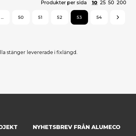
Produkter per sida
10
25
50
200
...
50
51
52
53
54
lla stänger levererade i fixlängd.
OJEKT
NYHETSBREV FRÅN ALUMECO