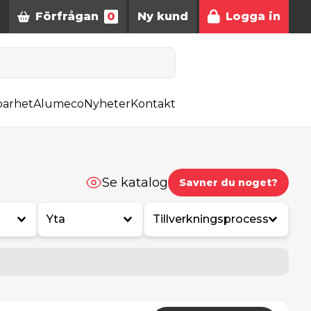
Förfrågan
0
Ny kund
Logga in
barhet
Alumeco
Nyheter
Kontakt
Se katalog
Savner du noget?
Yta
Tillverkningsprocess