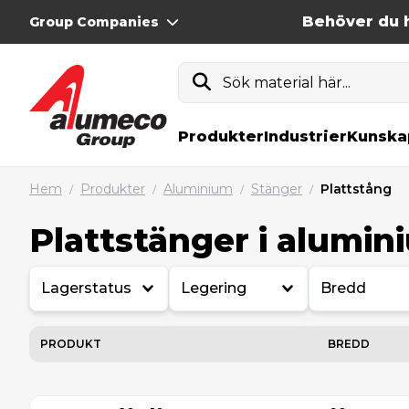
Behöver du h
Group Companies
Sök material här...
Produkter
Industrier
Kunska
Hem
Produkter
Aluminium
Stänger
Plattstång
/
/
/
/
Plattstänger i alumin
Lagerstatus
Legering
Bredd
PRODUKT
BREDD