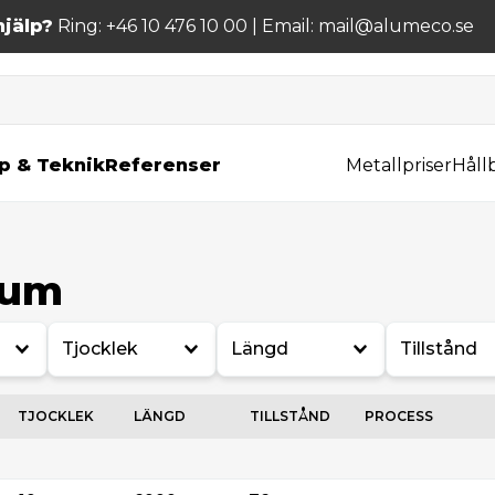
jälp?
Ring: +46 10 476 10 00 | Email: mail@alumeco.se
p & Teknik
Referenser
Metallpriser
Håll
ium
Tjocklek
Längd
Tillstånd
TJOCKLEK
LÄNGD
TILLSTÅND
PROCESS