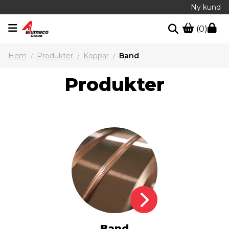
Ny kund
(0)
Hem
Produkter
Koppar
Band
/
/
/
Produkter
Band