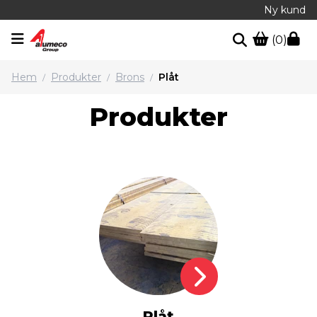
Ny kund
(0)
Hem
Produkter
Brons
Plåt
/
/
/
Produkter
Plåt