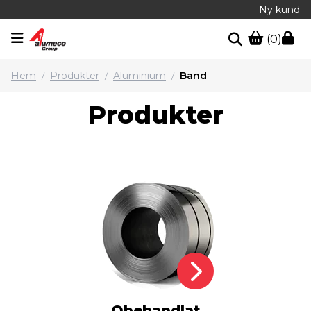
Ny kund
(0)
Hem
Produkter
Aluminium
Band
/
/
/
Produkter
Obehandlat