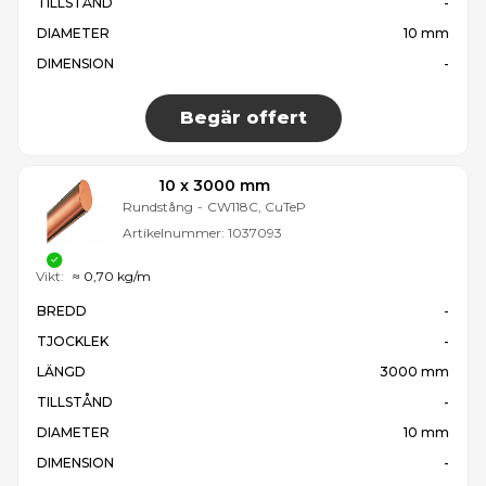
TILLSTÅND
-
DIAMETER
10 mm
DIMENSION
-
Begär offert
10 x 3000 mm
Rundstång
-
CW118C, CuTeP
Artikelnummer:
1037093
Vikt:
≈ 0,70 kg/m
BREDD
-
TJOCKLEK
-
LÄNGD
3000 mm
TILLSTÅND
-
DIAMETER
10 mm
DIMENSION
-