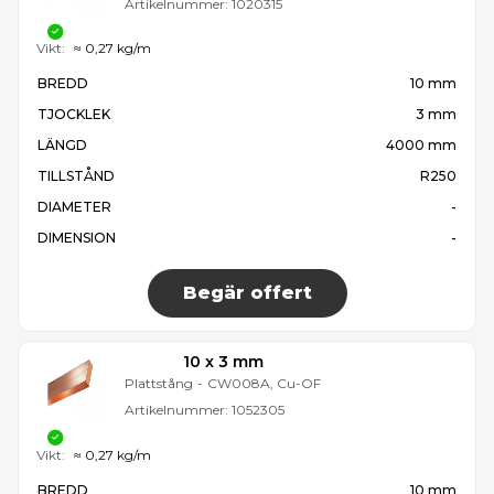
Artikelnummer:
1020315
Vikt:
≈ 0,27 kg/m
BREDD
10 mm
TJOCKLEK
3 mm
LÄNGD
4000 mm
TILLSTÅND
R250
DIAMETER
-
DIMENSION
-
Begär offert
10 x 3 mm
Plattstång
-
CW008A, Cu-OF
Artikelnummer:
1052305
Vikt:
≈ 0,27 kg/m
BREDD
10 mm