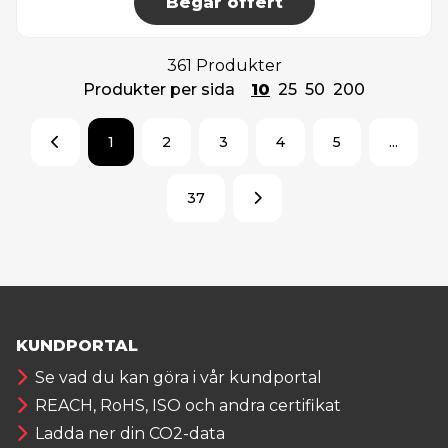
Begär offert
361 Produkter
Produkter per sida
10
25
50
200
1
2
3
4
5
...
37
KUNDPORTAL
Se vad du kan göra i vår kundportal
REACH, RoHS, ISO och andra certifikat
Ladda ner din CO2-data