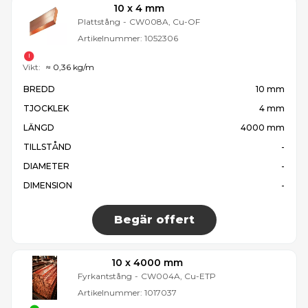
10 x 4 mm
Plattstång
-
CW008A, Cu-OF
Artikelnummer:
1052306
Vikt:
≈ 0,36 kg/m
BREDD
10 mm
TJOCKLEK
4 mm
LÄNGD
4000 mm
TILLSTÅND
-
DIAMETER
-
DIMENSION
-
Begär offert
10 x 4000 mm
Fyrkantstång
-
CW004A, Cu-ETP
Artikelnummer:
1017037