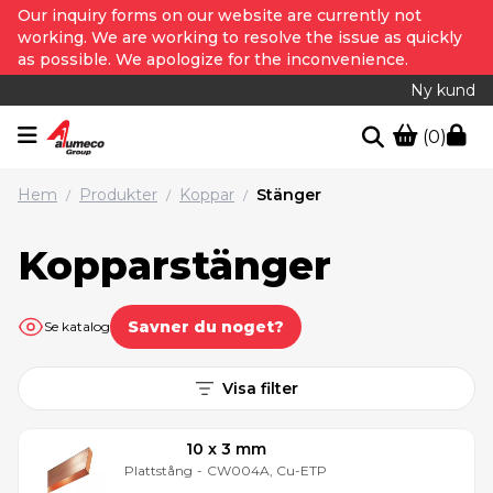
Our inquiry forms on our website are currently not
working. We are working to resolve the issue as quickly
as possible. We apologize for the inconvenience.
Ny kund
(0)
Hem
Produkter
Koppar
Stänger
/
/
/
Kopparstänger
Savner du noget?
Se katalog
Visa filter
10 x 3 mm
Plattstång
-
CW004A, Cu-ETP