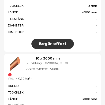
TJOCKLEK
3 mm
LÄNGD
4000 mm
TILLSTÅND
-
DIAMETER
-
DIMENSION
-
Begär offert
10 x 3000 mm
Rundstång
-
CW008A, Cu-OF
Artikelnummer:
1056851
Vikt:
≈ 0,70 kg/m
BREDD
-
TJOCKLEK
-
LÄNGD
3000 mm