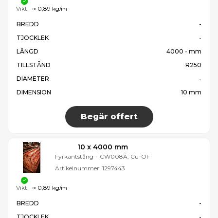
Vikt:
≈ 0,89 kg/m
BREDD
-
TJOCKLEK
-
LÄNGD
4000 - mm
TILLSTÅND
R250
DIAMETER
-
DIMENSION
10 mm
Begär offert
10 x 4000 mm
Fyrkantstång
-
CW008A, Cu-OF
Artikelnummer:
1297443
Vikt:
≈ 0,89 kg/m
BREDD
-
TJOCKLEK
-