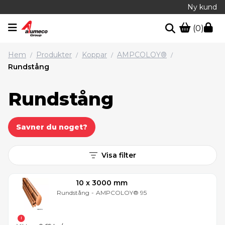
Ny kund
(0)
Hem
Produkter
Koppar
AMPCOLOY®
/
/
/
/
Rundstång
Rundstång
Savner du noget?
Visa filter
10 x 3000 mm
Rundstång
-
AMPCOLOY® 95