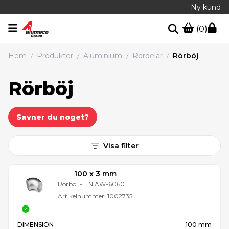
Ny kund
(0)
Hem
Produkter
Aluminium
Rördelar
Rörböj
/
/
/
/
Rörböj
Savner du noget?
Visa filter
100 x 3 mm
Rörböj
-
EN AW-6060
Artikelnummer:
1002735
DIMENSION
100 mm