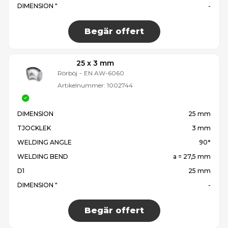
DIMENSION "
-
Begär offert
25 x 3 mm
Rörböj
-
EN AW-6060
Artikelnummer:
1002744
DIMENSION
25 mm
TJOCKLEK
3 mm
WELDING ANGLE
90°
WELDING BEND
a = 27,5 mm
D1
25 mm
DIMENSION "
-
Begär offert