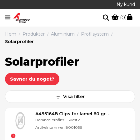
Ny kund
(0)
Hem
Produkter
Aluminium
Profilsystem
/
/
/
/
Solarprofiler
Solarprofiler
Savner du noget?
Visa filter
A495164B Clips for lamel 60 gr. -
Bärande profiler
-
Plastic
Artikelnummer:
8001056