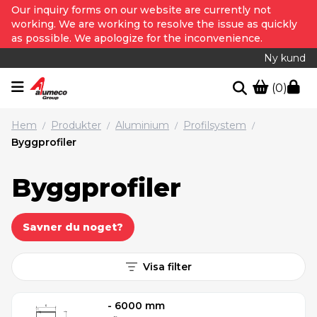
Our inquiry forms on our website are currently not
working. We are working to resolve the issue as quickly
as possible. We apologize for the inconvenience.
Ny kund
(0)
Hem
Produkter
Aluminium
Profilsystem
/
/
/
/
Byggprofiler
Byggprofiler
Savner du noget?
Visa filter
- 6000 mm