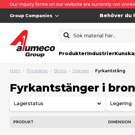
Our inquiry forms on our website are currently not worki
Behöver du h
Group Companies
Sök material här...
Produkter
Industrier
Kunska
Hem
Produkter
Brons
Stänger
Fyrkantstång
/
/
/
/
Fyrkantstänger i bro
Lagerstatus
Legering
PRODUKT
DIMENSION