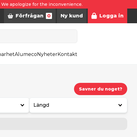
. We apologize for the inconvenience.
Förfrågan
0
Ny kund
Logga in
barhet
Alumeco
Nyheter
Kontakt
Savner du noget?
Längd