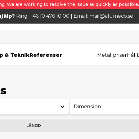
ng. We are working to resolve the issue as quickly as possible
jälp?
Ring: +46 10 476 10 00 | Email: mail@alumeco.se
p & Teknik
Referenser
Metallpriser
Håll
ns
Dimension
LÄNGD