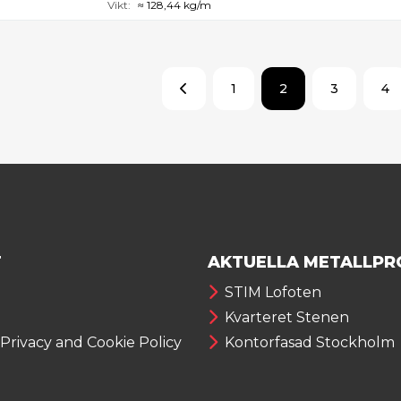
Vikt:
≈ 128,44 kg/m
1
2
3
4
T
AKTUELLA METALLPR
STIM Lofoten
Kvarteret Stenen
 Privacy and Cookie Policy
Kontorfasad Stockholm