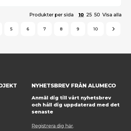
Produkter per sida
10
25
50
Visa alla
5
6
7
8
9
10
OJEKT
NYHETSBREV FRÅN ALUMECO
Anmäl dig till vårt nyhetsbrev
och håll dig uppdaterad med det
senaste
Registrera dig här
.