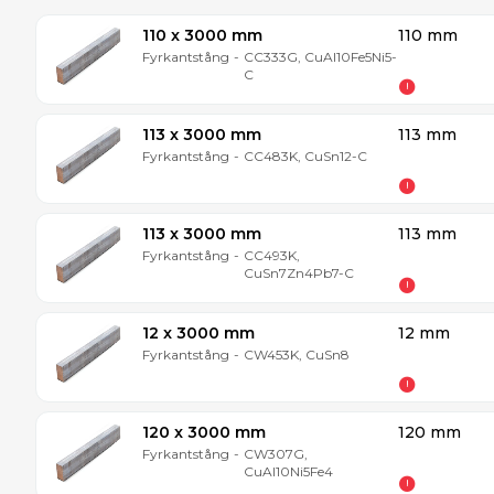
110 x 3000 mm
110 mm
Fyrkantstång
-
CC333G, CuAl10Fe5Ni5-
C
113 x 3000 mm
113 mm
Fyrkantstång
-
CC483K, CuSn12-C
113 x 3000 mm
113 mm
Fyrkantstång
-
CC493K,
CuSn7Zn4Pb7-C
12 x 3000 mm
12 mm
Fyrkantstång
-
CW453K, CuSn8
120 x 3000 mm
120 mm
Fyrkantstång
-
CW307G,
CuAl10Ni5Fe4