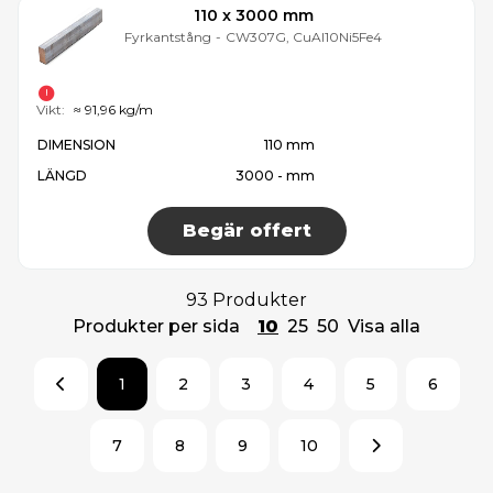
110 x 3000 mm
Fyrkantstång
-
CW307G, CuAl10Ni5Fe4
Vikt:
≈ 91,96 kg/m
DIMENSION
110 mm
LÄNGD
3000 - mm
Begär offert
93 Produkter
Produkter per sida
10
25
50
Visa alla
1
2
3
4
5
6
7
8
9
10