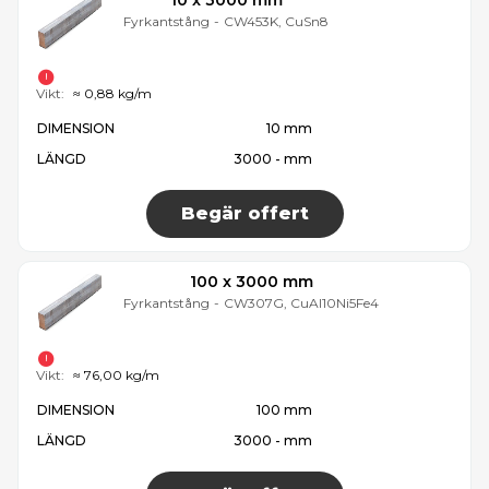
10 x 3000 mm
Fyrkantstång
-
CW453K, CuSn8
Vikt:
≈ 0,88 kg/m
DIMENSION
10 mm
LÄNGD
3000 - mm
Begär offert
100 x 3000 mm
Fyrkantstång
-
CW307G, CuAl10Ni5Fe4
Vikt:
≈ 76,00 kg/m
DIMENSION
100 mm
LÄNGD
3000 - mm