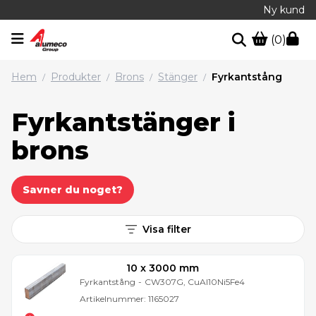
Ny kund
(0)
Hem
Produkter
Brons
Stänger
Fyrkantstång
/
/
/
/
Fyrkantstänger i
brons
Savner du noget?
Visa filter
10 x 3000 mm
Fyrkantstång
-
CW307G, CuAl10Ni5Fe4
Artikelnummer:
1165027