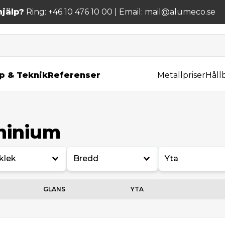
jälp?
Ring: +46 10 476 10 00 | Email: mail@alumeco.se
p & Teknik
Referenser
Metallpriser
Håll
minium
klek
Bredd
Yta
GLANS
YTA