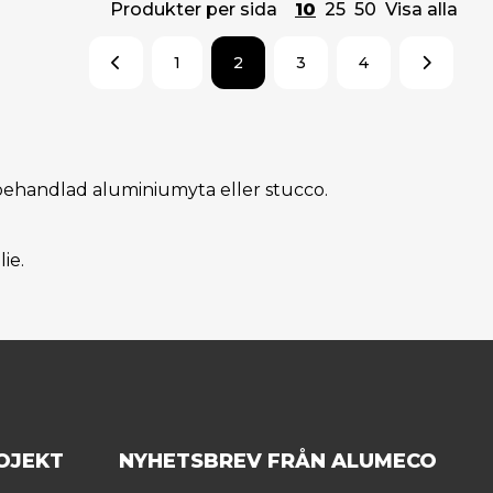
Produkter per sida
10
25
50
Visa alla
1
2
3
4
n obehandlad aluminiumyta eller stucco.
ie.
OJEKT
NYHETSBREV FRÅN ALUMECO