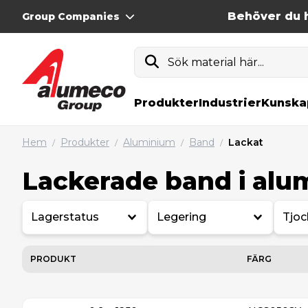
Behöver du h
Group Companies
Sök material här...
Produkter
Industrier
Kunska
Hem
Produkter
Aluminium
Band
Lackat
/
/
/
/
Lackerade band i alu
Lagerstatus
Legering
Tjoc
PRODUKT
FÄRG