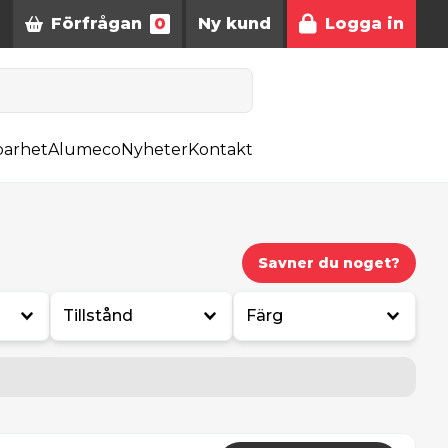
Förfrågan
0
Ny kund
Logga in
barhet
Alumeco
Nyheter
Kontakt
Savner du noget?
Tillstånd
Färg