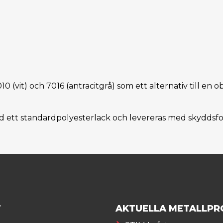
010 (vit) och 7016 (antracitgrå) som ett alternativ till e
 ett standardpolyesterlack och levereras med skyddsfol
T
AKTUELLA METALLPR