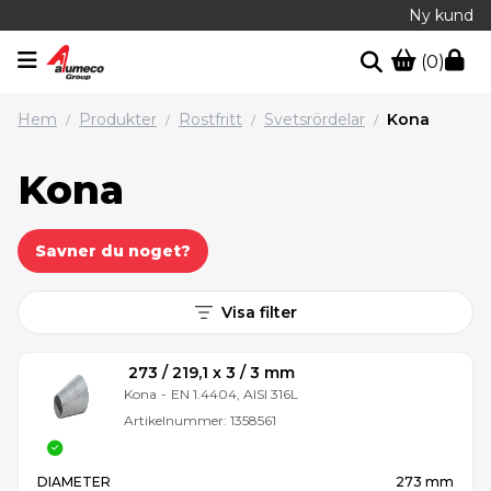
Ny kund
(0)
Hem
Produkter
Rostfritt
Svetsrördelar
Kona
/
/
/
/
Kona
Savner du noget?
Visa filter
273 / 219,1 x 3 / 3 mm
Kona
-
EN 1.4404, AISI 316L
Artikelnummer:
1358561
DIAMETER
273 mm