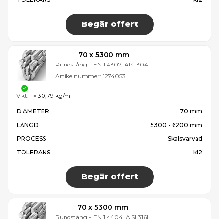
Begär offert
70 x 5300 mm
Rundstång
-
EN 1.4307, AISI 304L
Artikelnummer:
1274053
Vikt:
≈ 30,79 kg/m
DIAMETER
70 mm
LÄNGD
5300 - 6200 mm
PROCESS
Skalsvarvad
TOLERANS
k12
Begär offert
70 x 5300 mm
Rundstång
-
EN 1.4404, AISI 316L