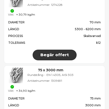
Artikelnummer:
1274228
Vikt:
≈ 30,79 kg/m
DIAMETER
70 mm
LÄNGD
5300 - 6200 mm
PROCESS
Skalsvarvad
TOLERANS
k12
Begär offert
75 x 3000 mm
Rundstång
-
EN 1.4305, AISI 303
Artikelnummer:
1309691
Vikt:
≈ 34,90 kg/m
DIAMETER
75 mm
LÄNGD
3000 mm