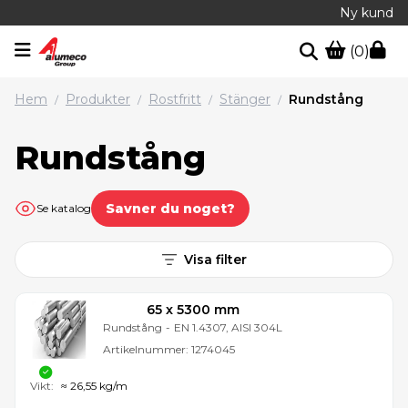
Ny kund
(0)
Hem
Produkter
Rostfritt
Stänger
Rundstång
/
/
/
/
Rundstång
Savner du noget?
Se katalog
Visa filter
65 x 5300 mm
Rundstång
-
EN 1.4307, AISI 304L
Artikelnummer:
1274045
Vikt:
≈ 26,55 kg/m