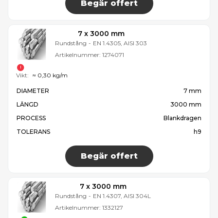
Begär offert
7 x 3000 mm
Rundstång
-
EN 1.4305, AISI 303
Artikelnummer:
1274071
Vikt:
≈ 0,30 kg/m
DIAMETER
7 mm
LÄNGD
3000 mm
PROCESS
Blankdragen
TOLERANS
h9
Begär offert
7 x 3000 mm
Rundstång
-
EN 1.4307, AISI 304L
Artikelnummer:
1332127