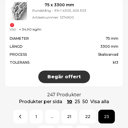
75 x 3300 mm
Rundstång
-
EN 1.4305, AISI 303
Artikelnummer:
1274500
Vikt:
≈ 34,90 kg/m
DIAMETER
75 mm
LÄNGD
3300 mm
PROCESS
Skalsvarvad
TOLERANS
k13
Begär offert
247 Produkter
Produkter per sida
10
25
50
Visa alla
1
...
21
22
23