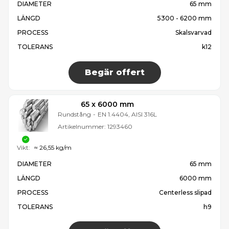
DIAMETER
65 mm
LÄNGD
5300 - 6200 mm
PROCESS
Skalsvarvad
TOLERANS
k12
Begär offert
65 x 6000 mm
Rundstång
-
EN 1.4404, AISI 316L
Artikelnummer:
1293460
Vikt:
≈ 26,55 kg/m
DIAMETER
65 mm
LÄNGD
6000 mm
PROCESS
Centerless slipad
TOLERANS
h9