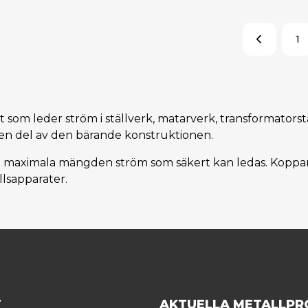
1
om leder ström i ställverk, matarverk, transformatorstat
e en del av den bärande konstruktionen.
maximala mängden ström som säkert kan ledas. Kopparstå
llsapparater.
T
AKTUELLA METALLPR