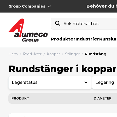
Behöver du h
Group Companies
Sök material här...
Produkter
Industrier
Kunska
Hem
Produkter
Koppar
Stänger
Rundstång
/
/
/
/
Rundstänger i koppar
Lagerstatus
Legering
PRODUKT
DIAMETER