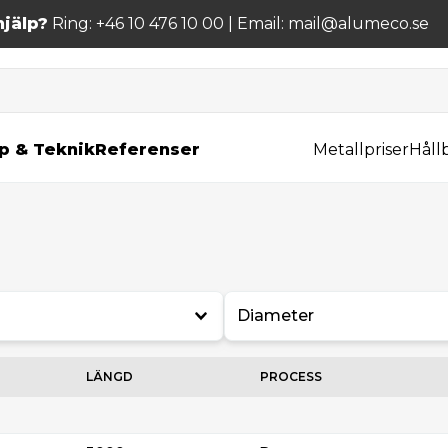
jälp?
Ring: +46 10 476 10 00 | Email: mail@alumeco.se
p & Teknik
Referenser
Metallpriser
Håll
Diameter
LÄNGD
PROCESS