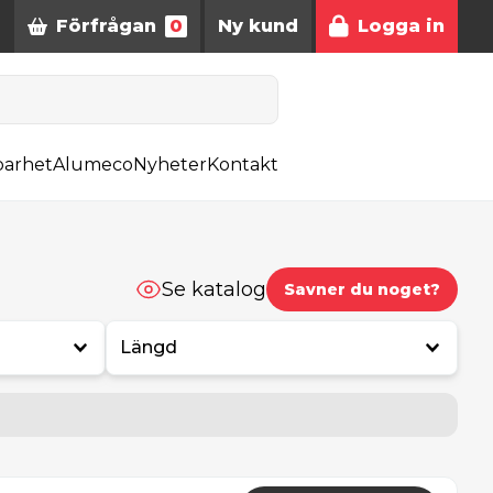
Förfrågan
0
Ny kund
Logga in
barhet
Alumeco
Nyheter
Kontakt
Se katalog
Savner du noget?
Längd