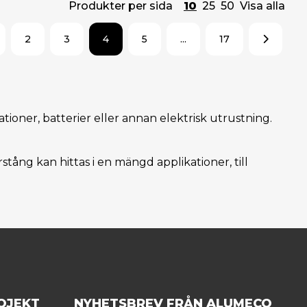
Produkter per sida
10
25
50
Visa alla
2
3
4
5
...
17
ioner, batterier eller annan elektrisk utrustning.
ng kan hittas i en mängd applikationer, till
OJEKT
NYHETSBREV FRÅN ALUMECO