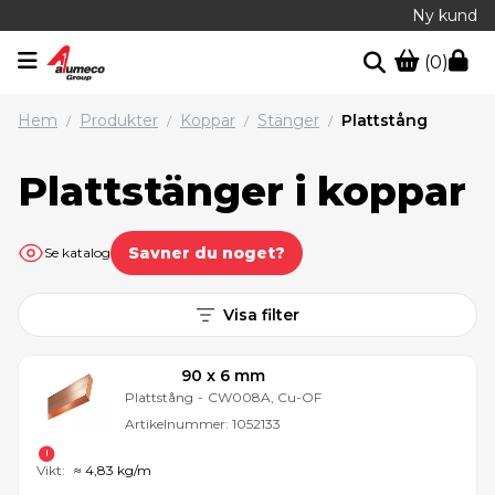
Ny kund
(0)
Hem
Produkter
Koppar
Stänger
Plattstång
/
/
/
/
Plattstänger i koppar
Savner du noget?
Se katalog
Visa filter
90 x 6 mm
Plattstång
-
CW008A, Cu-OF
Artikelnummer:
1052133
Vikt:
≈ 4,83 kg/m