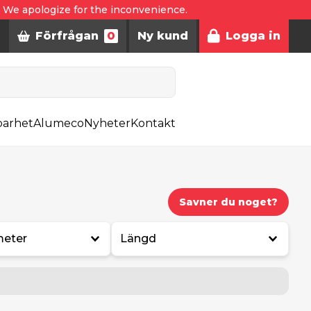
. We apologize for the inconvenience.
Förfrågan
0
Ny kund
Logga in
barhet
Alumeco
Nyheter
Kontakt
Savner du noget?
meter
Längd