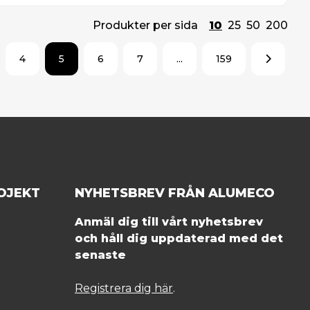
Produkter per sida
10
25
50
200
4
5
6
7
...
159
OJEKT
NYHETSBREV FRÅN ALUMECO
Anmäl dig till vårt nyhetsbrev
och håll dig uppdaterad med det
senaste
Registrera dig här
.