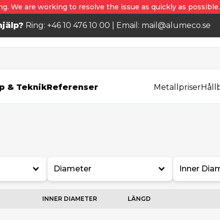
ng. We are working to resolve the issue as quickly as possible
jälp?
Ring: +46 10 476 10 00 | Email: mail@alumeco.se
p & Teknik
Referenser
Metallpriser
Håll
Diameter
Inner Dia
INNER DIAMETER
LÄNGD