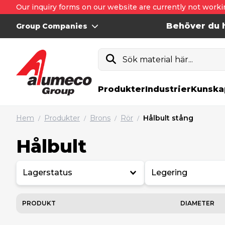
Our inquiry forms on our website are currently not worki
Behöver du h
Group Companies
Sök material här...
Produkter
Industrier
Kunska
Hem
Produkter
Brons
Rör
Hålbult stång
/
/
/
/
Hålbult
Lagerstatus
Legering
PRODUKT
DIAMETER