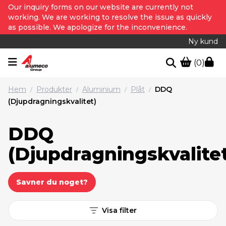
Our inquiry forms on our website are currently not
working. We are working to resolve the issue as quickly
as possible. We apologize for the inconvenience.
Ny kund
(0)
Hem
Produkter
Aluminium
Plåt
DDQ
/
/
/
/
(Djupdragningskvalitet)
DDQ
(Djupdragningskvalite
Savner du noget?
Visa filter